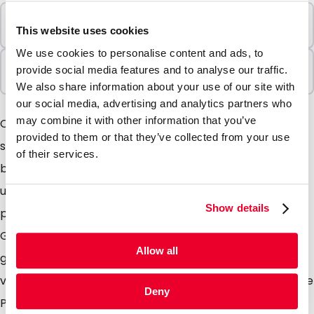
Mindestbestellung
This website uses cookies
100 Einheiten
We use cookies to personalise content and ads, to
In Paketen verkauft
provide social media features and to analyse our traffic.
100 Einheiten
We also share information about your use of our site with
our social media, advertising and analytics partners who
may combine it with other information that you’ve
CoverPlus-Air-Umschläge sind sehr stark und
provided to them or that they’ve collected from your use
strapazierfähig aber dennoch federleicht. In ihnen
of their services.
befindet sich eine Innenschicht in Form einer mit Folie
umhüllten Luftpolsterung und sie verfügen über einen
Show details
praktischen selbstklebenden Verschlussstreifen. Das
Gewicht der Coverplus-Air-Umschläge ist um 30 %
Allow all
geringer, ebenso stabiler und widerstandsfähiger, als
vergleichbare Umschläge. Somit sparen Sie erhebliche
Deny
Portokosten. CoverPlus-Air-Umschläge eignen sich