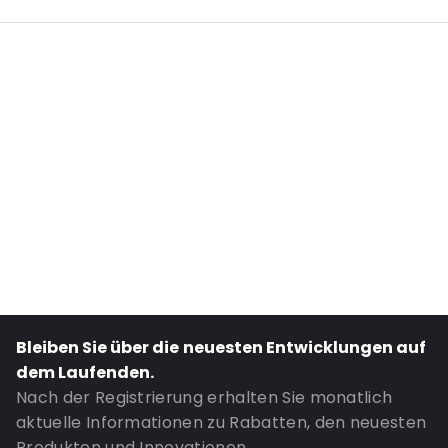
Additional information: Aufdruck 'von bis'
Internal Length: 480
Internal Width: 355
External Length: 480
External Width: 370
Primary Colour: Weiß
Transparency: Undurchsichtig
Material: Coextrudierte LDPE/Luftpolsterfolie
Closures: Zerstörungsband
Bestell-ID: 335
Bleiben Sie über die neuesten Entwicklungen auf
dem Laufenden.
Nach der Registrierung erhalten Sie monatlich
aktuelle Informationen zu Rabatten, den neuesten
Produkten und Innovationen.