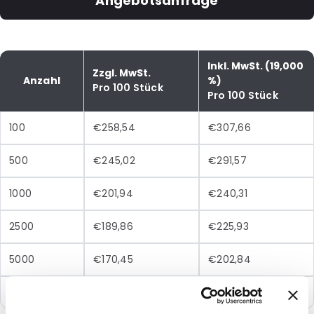
Angebotsanfrage
Inkl. MwSt. (19,000
Zzgl. MwSt.
Anzahl
%)
Pro 100 Stück
Pro 100 Stück
100
€258,54
€307,66
500
€245,02
€291,57
1000
€201,94
€240,31
2500
€189,86
€225,93
5000
€170,45
€202,84
10000
€165,26
€196,66