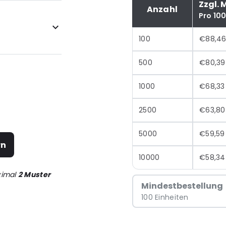
Zzgl. 
Anzahl
Pro 10
100
€88,4
500
€80,39
1000
€68,33
2500
€63,80
5000
€59,59
rn
10000
€58,34
ximal
2 Muster
Mindestbestellung
100 Einheiten