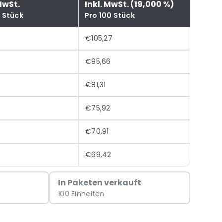
MwSt.
Inkl. MwSt. (19,000 %)
0 Stück
Pro 100 Stück
6
€105,27
€95,66
€81,31
€75,92
€70,91
€69,42
In Paketen verkauft
100 Einheiten