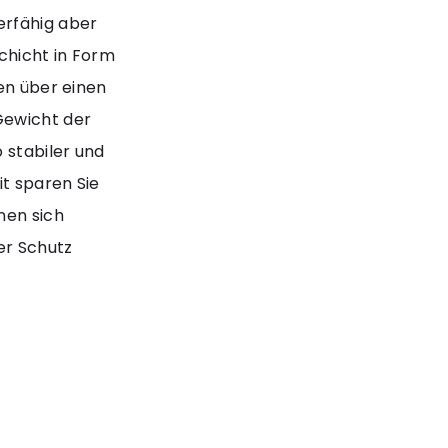
erfähig aber
schicht in Form
gen über einen
Gewicht der
 stabiler und
t sparen Sie
nen sich
er Schutz