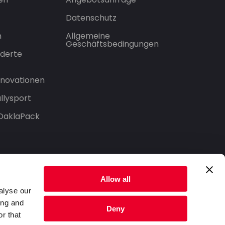
Datenschutz
n
Allgemeine
Geschäftsbedingungen
derte
Innovationen
llysport
 DaklaPack
Allow all
alyse our
ing and
Deny
r that