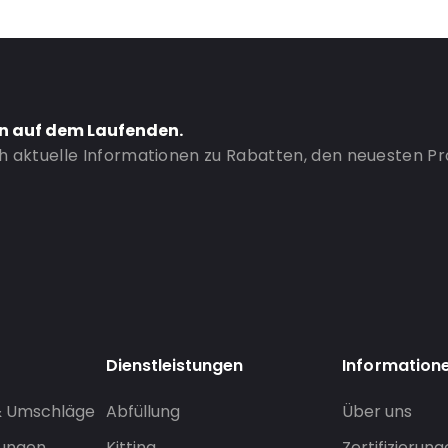
en auf dem Laufenden.
ch aktuelle Informationen zu Rabatten, den neuesten P
Dienstleistungen
Information
& Umschläge
Abfüllung
Über uns
sungen
Kitting
Zertifizierun