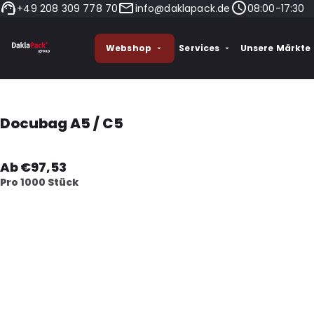
+49 208 309 778 70
info@daklapack.de
08:00-17:30
Webshop
Services
Unsere Märkte
Docubag A5 / C5
Ab €97,53
Pro 1000 Stück