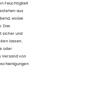
n Feuchtigkeit
bestehen aus
ebend, wobei
n. Das
t sicher und
cken lassen.
ne oder
m Versand von
bescheinigungen