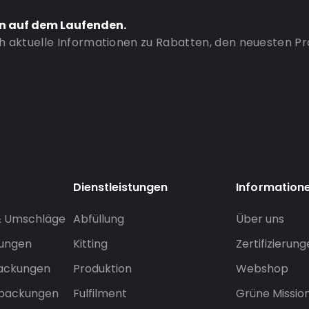
en auf dem Laufenden.
ch aktuelle Informationen zu Rabatten, den neuesten P
Dienstleistungen
Information
& Umschläge
Abfüllung
Über uns
sungen
Kitting
Zertifizierun
packungen
Produktion
Webshop
rpackungen
Fulfilment
Grüne Missio