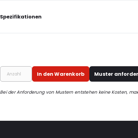
Spezifikationen
Internal Length: 162
Internal Width: 220
Primary Colour: Transluzent
Transparency: Vollständig transparent
Material: PP
In den Warenkorb
Muster anforde
Thickness: 50 µm
Closures: Abziehen und verschließen
Bei der Anforderung von Mustern entstehen keine Kosten, ma
Bestell-ID: 405