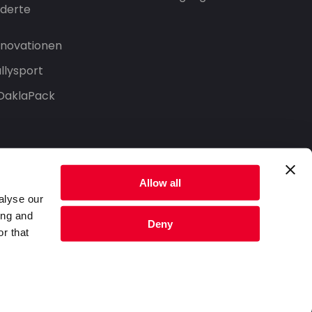
derte
Innovationen
llysport
 DaklaPack
Allow all
alyse our
ing and
Deny
r that
Datenschutzerklärung
Nutzungsbedingungen