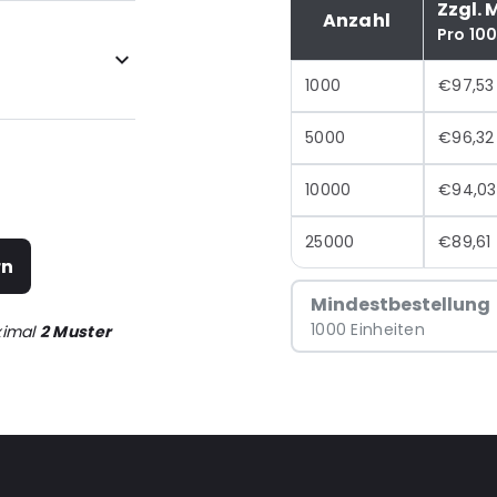
Zzgl. 
Anzahl
Pro 10
1000
€97,53
5000
€96,32
10000
€94,03
25000
€89,61
rn
Mindestbestellung
1000 Einheiten
ximal
2 Muster