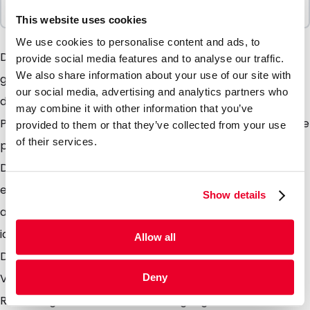
1000 Einheiten
This website uses cookies
We use cookies to personalise content and ads, to
DocuBag-Verpackungen bieten perfekten Schutz
provide social media features and to analyse our traffic.
We also share information about your use of our site with
gegen Feuchtigkeit und grobe Behandlung während
our social media, advertising and analytics partners who
des Transportes. Sie bestehen aus hochwertigem
may combine it with other information that you’ve
Polyethylen und sind natürlich selbstklebend, wobei sie
provided to them or that they’ve collected from your use
of their services.
perfekt und dauerhaft auf jedem Untergrund haften.
Das Einstecken der Dokumente und die Versiegelung
erfolgt sicher und schnell. Sie können die DocuBag
Show details
auch durch uns bedrucken lassen. Der DocuBag ist die
ideale Verpackung für Lieferscheine oder ähnliche
Allow all
Dokumente und bietet optimalen Schutz beim
Versand von Frachtbriefen, Lieferscheinen,
Deny
Rechnungen, Garantiebescheinigungen und