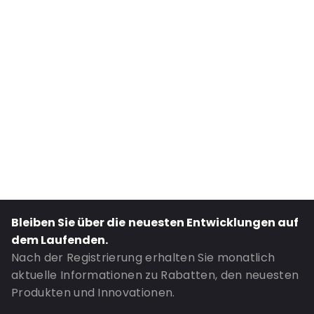
Internal Width: 220
Primary Colour: Transluzent
Secondary colour: Aufdruck
Transparency: Vollständig transparent
Material: Polyethylen
Thickness: 50 µm
Closures: Abziehen und verschließen
Bestell-ID: 425
Bleiben Sie über die neuesten Entwicklungen auf
dem Laufenden.
Nach der Registrierung erhalten Sie monatlich
aktuelle Informationen zu Rabatten, den neuesten
Produkten und Innovationen.