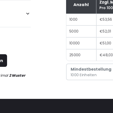
Zzgl. 
Anzahl
Pro 10
1000
€53,56
5000
€52,01
10000
€51,00
25000
€48,03
rn
Mindestbestellung
1000 Einheiten
ximal
2 Muster