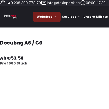
+49 208 309 778 70
info@daklapack.de
08:00-17:30
Webshop
Services
Unsere Märkte
Docubag A6 / C6
Ab €53,56
Pro 1000 Stück