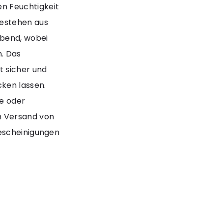
n Feuchtigkeit
bestehen aus
ebend, wobei
n. Das
t sicher und
cken lassen.
ne oder
m Versand von
bescheinigungen