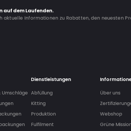
en auf dem Laufenden.
ch aktuelle Informationen zu Rabatten, den neuesten P
Dienstleistungen
Information
& Umschläge
Abfüllung
Über uns
sungen
Kitting
Zertifizierun
packungen
Produktion
Webshop
rpackungen
Fulfilment
Grüne Missio