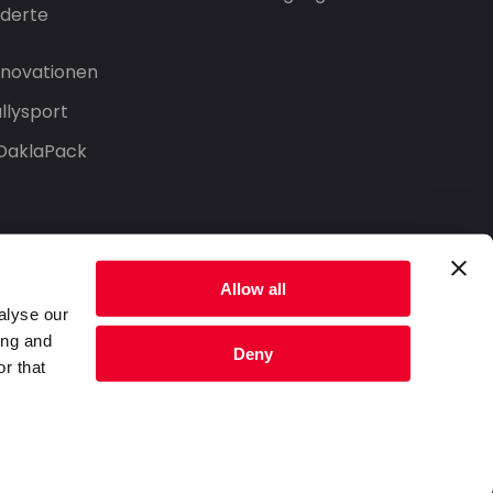
derte
Innovationen
llysport
 DaklaPack
Allow all
alyse our
ing and
Deny
r that
Datenschutzerklärung
Nutzungsbedingungen