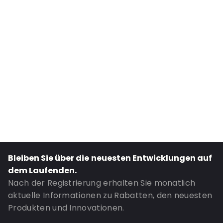
Internal Width: 162
Primary Colour: Transluzent
Secondary colour: Aufdruck
Transparency: Vollständig transparent
Material: PP
Thickness: 50 µm
Closures: Abziehen und verschließen
Bestell-ID: 413
Bleiben Sie über die neuesten Entwicklungen auf
dem Laufenden.
Nach der Registrierung erhalten Sie monatlich
aktuelle Informationen zu Rabatten, den neuesten
Produkten und Innovationen.