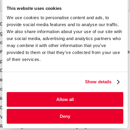
1000 Einheiten
This website uses cookies
We use cookies to personalise content and ads, to
DocuBag-Verpackungen bieten perfekten Schutz
provide social media features and to analyse our traffic.
We also share information about your use of our site with
gegen Feuchtigkeit und grobe Behandlung während
our social media, advertising and analytics partners who
des Transportes. Sie bestehen aus hochwertigem
may combine it with other information that you’ve
Polyethylen und sind natürlich selbstklebend, wobei sie
provided to them or that they’ve collected from your use
of their services.
perfekt und dauerhaft auf jedem Untergrund haften.
Das Einstecken der Dokumente und die Versiegelung
erfolgt sicher und schnell. Sie können die DocuBag
Show details
auch durch uns bedrucken lassen. Der DocuBag ist die
ideale Verpackung für Lieferscheine oder ähnliche
Allow all
Dokumente und bietet optimalen Schutz beim
Versand von Frachtbriefen, Lieferscheinen,
Deny
Rechnungen, Garantiebescheinigungen und