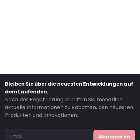
External width: 190 mm
Internal length: 250 mm
Material: Polyethylen
Thickness: 50 µm
Fastening: Klettverschluss
Item number: OT117
Bestell-ID: OT117
Bleiben Sie über die neuesten Entwicklungen auf
dem Laufenden.
Nach der Registrierung erhalten Sie monatlich
aktuelle Informationen zu Rabatten, den neuesten
Produkten und Innovationen.
Abonnieren