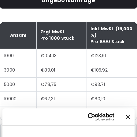
Angebotsanfrage
Inkl. MwSt. (19,000
Zzgl. MwSt.
Anzahl
%)
Pro 1000 Stück
Pro 1000 Stück
1000
€104,13
€123,91
3000
€89,01
€105,92
5000
€78,75
€93,71
10000
€67,31
€80,10
25000
€60,62
€72,14
Mindestbestellung