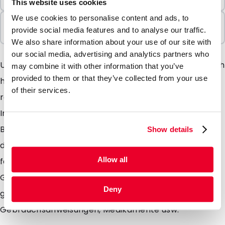
1000 Einheiten
This website uses cookies
We use cookies to personalise content and ads, to
In Paketen verkauft
provide social media features and to analyse our traffic.
1000 Einheiten
We also share information about your use of our site with
our social media, advertising and analytics partners who
Unsere vielseitigen, hochwertigen Gripbags lassen sich
may combine it with other information that you’ve
provided to them or that they’ve collected from your use
hunderte Male öffnen und wieder verschließen. Das
of their services.
robuste Material sorgt dafür, dass die Gripbag den
Inhalt hervorragend schützt und selbst ziemlich rauer
Behandlung standhält. Hergestellt aus 50 Mikrometer
Show details
dickem LDPE, sind die Gripbags robust, leicht und
Allow all
feuchtigkeitsbeständig. Ideal zur Aufbewahrung von
Gegenständen oder für den Postversand, besonders
Deny
geeignet für Schmuck, Textilien, Schreibwaren,
Gebrauchsanweisungen, Medikamente usw.