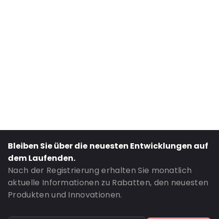
External Width: 80
Primary Colour: Transluzent
Transparency: Vollständig transparent
P620: Ja
P650: Ja
UN3373: Ja
Air Transport: Ja
Letter post: Ja
Road Transport: Ja
Bestell-ID: 460262
Bleiben Sie über die neuesten Entwicklungen auf
dem Laufenden.
Nach der Registrierung erhalten Sie monatlich
aktuelle Informationen zu Rabatten, den neuesten
Produkten und Innovationen.