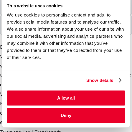
Mindestbestellung
This website uses cookies
100 Einheiten
We use cookies to personalise content and ads, to
In Paketen verkauft
provide social media features and to analyse our traffic.
100 Einheiten
We also share information about your use of our site with
our social media, advertising and analytics partners who
may combine it with other information that you’ve
Diese Etiketten entsprechen den einschlägigen
provided to them or that they’ve collected from your use
Verpackungsvorschriften für die Außenverpackung
of their services.
von P650 (biologische Stoffe UN3373) oder für
UN1845-Verpackungen. Die Etiketten sind transparent
Show details
und werden auf der Rückseite der leeren PolyMed-
Versandbehälter angebracht. Das UN3373-Logo (Art.-
Allow all
Nr. 460610) muss ebenfalls auf dieser Seite
angebracht werden, um den Richtlinien von PostNL zu
Deny
entsprechen. Es gibt auch spezielle Etiketten für den
Transport mit Trockeneis.