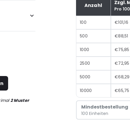
Zzgl. 
Anzahl
Pro 10
100
€101,16
500
€88,51
1000
€75,85
2500
€72,95
5000
€68,29
rn
10000
€65,75
ximal
2 Muster
Mindestbestellung
100 Einheiten