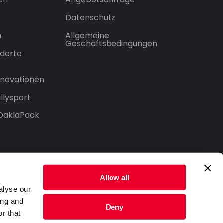
Datenschutz
n
Allgemeine
Geschäftsbedingungen
derte
Innovationen
llysport
 DaklaPack
Allow all
alyse our
ing and
Deny
r that