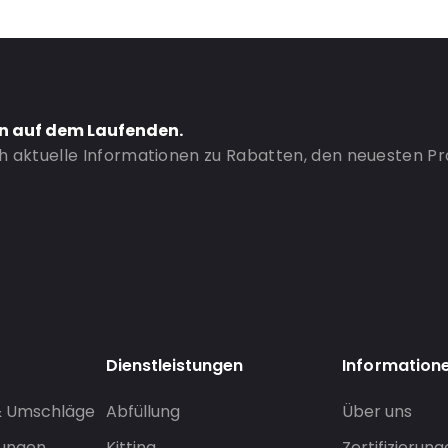
en auf dem Laufenden.
ch aktuelle Informationen zu Rabatten, den neuesten P
Dienstleistungen
Information
& Umschläge
Abfüllung
Über uns
sungen
Kitting
Zertifizierun