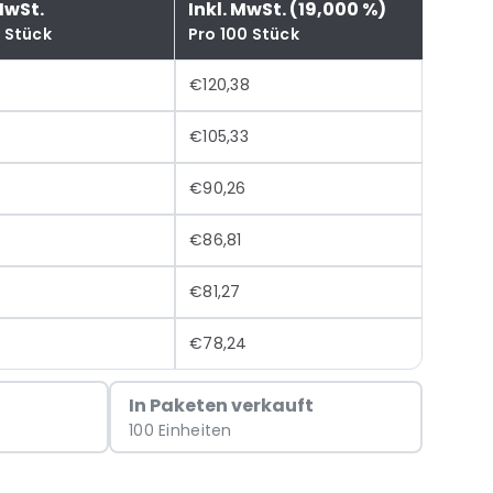
MwSt.
Inkl. MwSt. (19,000 %)
0 Stück
Pro 100 Stück
€120,38
€105,33
€90,26
€86,81
€81,27
€78,24
In Paketen verkauft
100 Einheiten