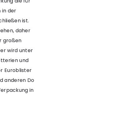
kung die für
 in der
hließen ist.
sehen, daher
er großen
er wird unter
tterien und
r Euroblister
nd anderen Do
 Verpackung in