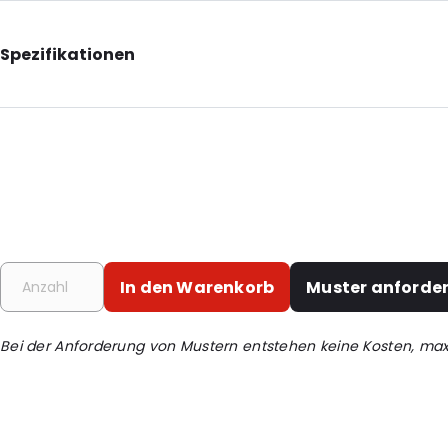
Spezifikationen
Additional information: Mit Euro-Einsteckfach
Internal Length: 115
Internal Width: 45
Internal Height: 30
Primary Colour: Transluzent
Transparency: Vollständig transparent
In den Warenkorb
Muster anforde
Material: PET
Bestell-ID: 1526
Bei der Anforderung von Mustern entstehen keine Kosten, ma