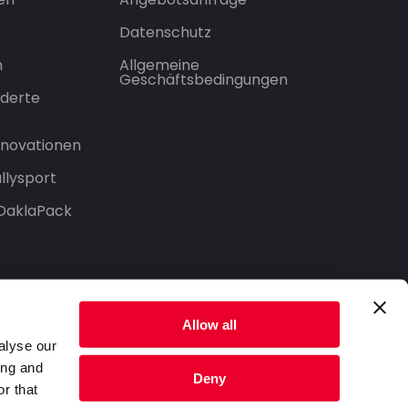
Datenschutz
n
Allgemeine
Geschäftsbedingungen
derte
Innovationen
llysport
 DaklaPack
Allow all
alyse our
ing and
Deny
r that