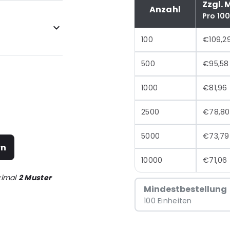
Zzgl. 
Anzahl
Pro 10
100
€109,2
500
€95,58
1000
€81,96
2500
€78,80
5000
€73,79
rn
10000
€71,06
ximal
2 Muster
Mindestbestellung
100 Einheiten