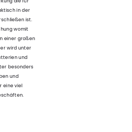
kung die für
tisch in der
schließen ist.
ochung womit
in einer großen
er wird unter
tterien und
ster besonders
uben und
 eine viel
eschäften.