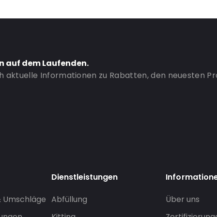
en auf dem Laufenden.
ch aktuelle Informationen zu Rabatten, den neuesten P
Dienstleistungen
Information
& Umschläge
Abfüllung
Über uns
sungen
Kitting
Zertifizierun