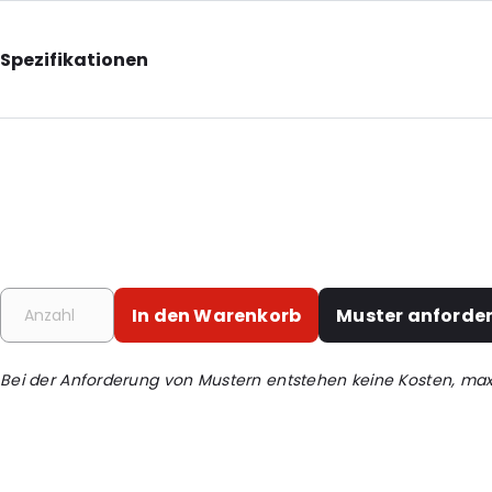
Spezifikationen
Additional information: Mit Euro-Einsteckfach
Internal Length: 155
Internal Width: 45
Internal Height: 30
Primary Colour: Transluzent
Transparency: Vollständig transparent
In den Warenkorb
Muster anforde
Material: PET
Bestell-ID: 1536
Bei der Anforderung von Mustern entstehen keine Kosten, ma