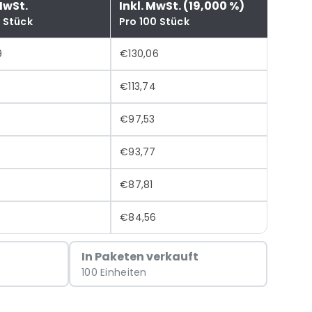
MwSt.
Inkl. MwSt. (19,000 %)
0 Stück
Pro 100 Stück
9
€130,06
€113,74
€97,53
€93,77
€87,81
€84,56
In Paketen verkauft
100 Einheiten