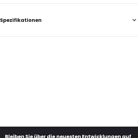
Spezifikationen
Additional information: Mit Euro-Einsteckfach
Internal Length: 75
Internal Width: 45
Internal Height: 20
Primary Colour: Transluzent
Transparency: Vollständig transparent
Material: PET
Bestell-ID: 1515
Bleiben Sie über die neuesten Entwicklungen auf