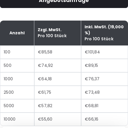
Angebotsanfrage
Inkl. MwSt. (19,000
Zzgl. MwSt.
Anzahl
%)
Pro 100 Stück
Pro 100 Stück
100
€85,58
€101,84
500
€74,92
€89,15
1000
€64,18
€76,37
2500
€61,75
€73,48
5000
€57,82
€68,81
10000
€55,60
€66,16