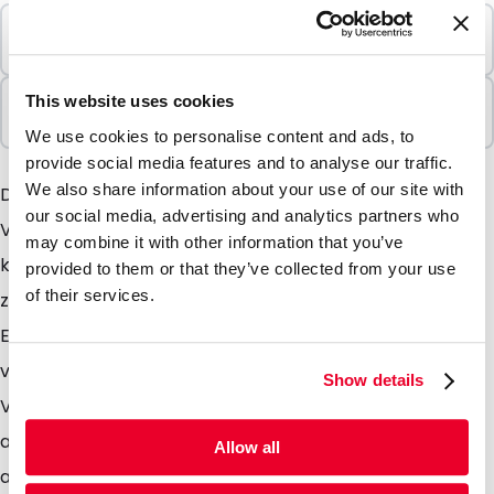
Mindestbestellung
100 Einheiten
In Paketen verkauft
This website uses cookies
100 Einheiten
We use cookies to personalise content and ads, to
provide social media features and to analyse our traffic.
We also share information about your use of our site with
Der Euroblister ist eine transparente, geformte
our social media, advertising and analytics partners who
Verpackung die für viele Zwecke angewendet werden
may combine it with other information that you’ve
kann. Sehr praktisch in der Benutzung weil er einfach
provided to them or that they’ve collected from your use
of their services.
zu öffnen und wieder zu verschließen ist. Der
Euroblister ist Standard mit einer Eurolochung
versehen, daher kann er aufgehängt werden. Die
Show details
Verpackung ist in einer großen Auswahl an Formaten
ab Lager erhältlich. Der Euroblister wird unter
Allow all
anderem genutzt um Zubehörartikel von z.B.Handys,