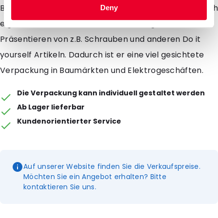
Batterien und Aufladegeräten zu verpacken. Zusätzlich
Deny
eignet sich der Euroblister besonders gut zum
Präsentieren von z.B. Schrauben und anderen Do it
yourself Artikeln. Dadurch ist er eine viel gesichtete
Verpackung in Baumärkten und Elektrogeschäften.
Die Verpackung kann individuell gestaltet werden
Ab Lager lieferbar
Kundenorientierter Service
Auf unserer Website finden Sie die Verkaufspreise.
Möchten Sie ein Angebot erhalten? Bitte
kontaktieren Sie uns.