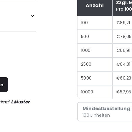
Zzgl. 
Anzahl
Pro 10
100
€89,21
500
€78,05
1000
€66,91
2500
€64,31
5000
€60,23
rn
10000
€57,95
ximal
2 Muster
Mindestbestellung
100 Einheiten