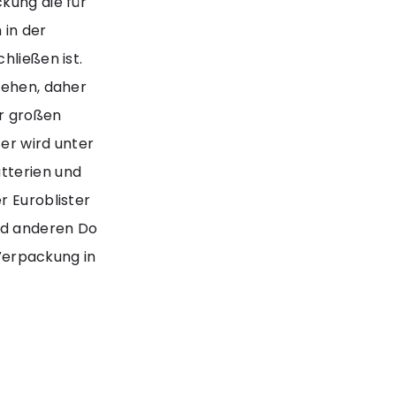
kung die für
 in der
hließen ist.
sehen, daher
er großen
er wird unter
tterien und
r Euroblister
nd anderen Do
 Verpackung in