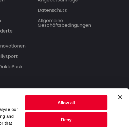
Datenschutz
n
Allgemeine
Geschäftsbedingungen
derte
Innovationen
llysport
 DaklaPack
Allow all
alyse our
ing and
Deny
r that