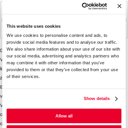
Mindestbestellung
100 Einheiten
In Paketen verkauft
This website uses cookies
100 Einheiten
We use cookies to personalise content and ads, to
provide social media features and to analyse our traffic.
We also share information about your use of our site with
Der Euroblister ist eine transparente, geformte
our social media, advertising and analytics partners who
Verpackung die für viele Zwecke angewendet werden
may combine it with other information that you’ve
kann. Sehr praktisch in der Benutzung weil er einfach
provided to them or that they’ve collected from your use
of their services.
zu öffnen und wieder zu verschließen ist. Der
Euroblister ist Standard mit einer Eurolochung
versehen, daher kann er aufgehängt werden. Die
Show details
Verpackung ist in einer großen Auswahl an Formaten
ab Lager erhältlich. Der Euroblister wird unter
Allow all
anderem genutzt um Zubehörartikel von z.B.Handys,