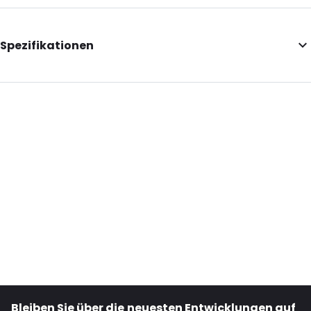
Spezifikationen
Additional information: Mit Euro-Einsteckfach
Internal Length: 95
Internal Width: 45
Internal Height: 30
Primary Colour: Transluzent
Transparency: Vollständig transparent
Material: PET
Bestell-ID: 1521
Bleiben Sie über die neuesten Entwicklungen auf