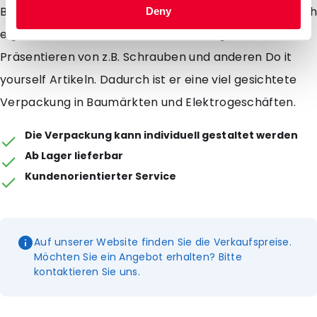
Batterien und Aufladegeräten zu verpacken. Zusätzlich
Deny
eignet sich der Euroblister besonders gut zum
Präsentieren von z.B. Schrauben und anderen Do it
yourself Artikeln. Dadurch ist er eine viel gesichtete
Verpackung in Baumärkten und Elektrogeschäften.
Die Verpackung kann individuell gestaltet werden
Ab Lager lieferbar
Kundenorientierter Service
Auf unserer Website finden Sie die Verkaufspreise.
Möchten Sie ein Angebot erhalten? Bitte
kontaktieren Sie uns.