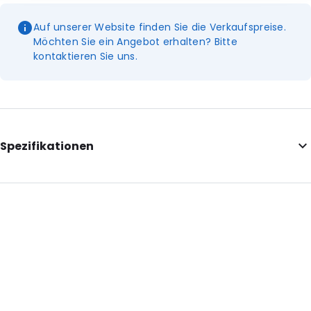
Auf unserer Website finden Sie die Verkaufspreise.
Möchten Sie ein Angebot erhalten? Bitte
kontaktieren Sie uns.
Spezifikationen
Additional information: Briefkastenfreundlich
Internal Length: 100
Internal Width: 100
Internal Height: 100
External Length: 100
External Width: 100