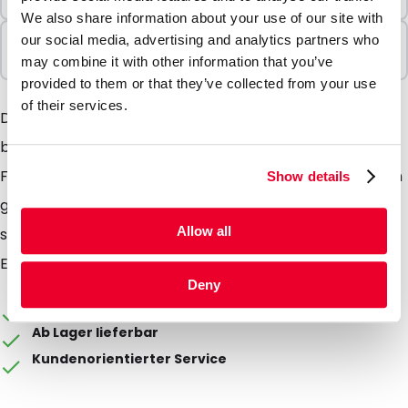
10 Einheiten
We also share information about your use of our site with
In Paketen verkauft
our social media, advertising and analytics partners who
10 Einheiten
may combine it with other information that you’ve
provided to them or that they’ve collected from your use
of their services.
Der Faltkarton ist sehr geeignet zum versenden von
beispielsweise Büchern. Der Briefkasten geeignete
Faltkarton ist durch Sie in ein paar kleinen Handgriffen
Show details
gefaltet. Mit dem Faltkarton können Sie sich sicher
Allow all
sein das Ihre Ware gut und professionell ihren
Empfänger erreicht.
Deny
Die Verpackung kann individuell gestaltet werden
Ab Lager lieferbar
Kundenorientierter Service