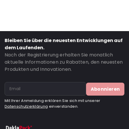
External Height: 20
Primary Colour: Weiß
Transparency: Undurchsichtig
Material: Pappe
Closures: Klappenverschluss
Bleiben Sie über die neuesten Entwicklungen auf
Bestell-ID: 090010
dem Laufenden.
Nach der Registrierung erhalten Sie monatlich
aktuelle Informationen zu Rabatten, den neuesten
Produkten und Innovationen.
Abonnieren
Mit Ihrer Anmeldung erklären Sie sich mit unserer
Datenschutzerklärung
einverstanden.