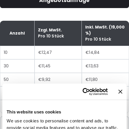
Angebotsanfrage
Inkl. MwSt. (19,000
Zzgl. MwSt.
Anzahl
%)
Pro 10 Stück
Pro 10 Stück
10
€12,47
€14,84
30
€11,45
€13,63
50
€9,92
€11,80
100
€8,90
€10,59
250
€8,48
€10,09
This website uses cookies
We use cookies to personalise content and ads, to
Mindestbestellung
provide social media features and to analyse our traffic.