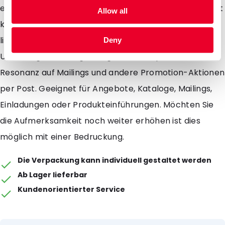
einen Schutzstreifen geschützt wird, dadurch entsteht
Allow all
kein Problem beim zukleben. Standard aus Vorrat
lieferbar: silber, gold und perlmutt Der glänzende
Deny
Umschlag ist extra gefertigt für eine optimale
Resonanz auf Mailings und andere Promotion-Aktionen
per Post. Geeignet für Angebote, Kataloge, Mailings,
Einladungen oder Produkteinführungen. Möchten Sie
die Aufmerksamkeit noch weiter erhöhen ist dies
möglich mit einer Bedruckung.
Die Verpackung kann individuell gestaltet werden
Ab Lager lieferbar
Kundenorientierter Service