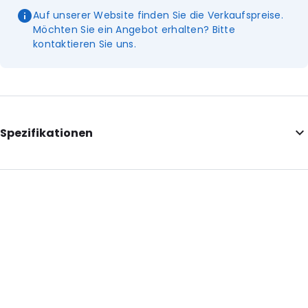
Auf unserer Website finden Sie die Verkaufspreise.
Möchten Sie ein Angebot erhalten? Bitte
kontaktieren Sie uns.
Spezifikationen
Additional information: Umschläge
Internal Length: 155
Internal Width: 155
Internal Height: 155
External Length: 155
External Width: 155
Primary Colour: Perlweiß