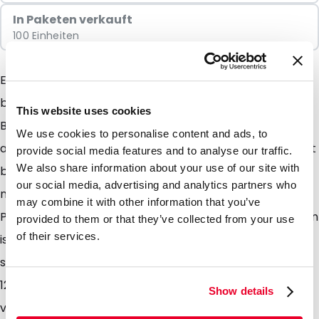
In Paketen verkauft
100 Einheiten
Eine besondere Gelegenheit fragt um einen
besonderen Briefumschlag. Diese auffallenden
This website uses cookies
Briefumschläge sorgen dafür das Ihre Sendung immer
We use cookies to personalise content and ads, to
als erstes auffällt (als erstes geöffnet wird). Der Inhalt
provide social media features and to analyse our traffic.
We also share information about your use of our site with
bekommt gleich eine attraktive Ausstrahlung. Ob es
our social media, advertising and analytics partners who
nun ein Direct-Mailing, eine Einladung, eine
may combine it with other information that you’ve
Produkteinführung oder eine andere Promotion-Aktion
provided to them or that they’ve collected from your use
of their services.
ist. Ihr Inhalt bekommt immer die Aufmerksamkeit die
sie verdient. Die glänzend gefärbten Umschläge von
123briefumschlag sind von Topqualität. Diese sind
Show details
versehen mit Klappe mit Klebestreifen der durch