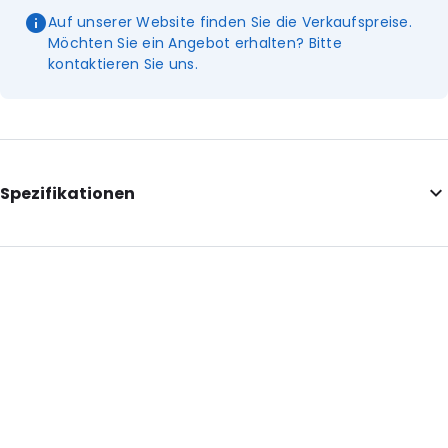
Auf unserer Website finden Sie die Verkaufspreise.
Möchten Sie ein Angebot erhalten? Bitte
kontaktieren Sie uns.
Spezifikationen
Additional information: Umschläge
External Length: 155
External Width: 155
Primary Colour: Silber
Transparency: Undurchsichtig
Material: Papier
Closures: Abziehen und verschließen