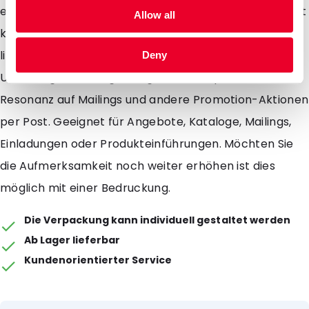
einen Schutzstreifen geschützt wird, dadurch entsteht
Allow all
kein Problem beim zukleben. Standard aus Vorrat
lieferbar: silber, gold und perlmutt Der glänzende
Deny
Umschlag ist extra gefertigt für eine optimale
Resonanz auf Mailings und andere Promotion-Aktionen
per Post. Geeignet für Angebote, Kataloge, Mailings,
Einladungen oder Produkteinführungen. Möchten Sie
die Aufmerksamkeit noch weiter erhöhen ist dies
möglich mit einer Bedruckung.
Die Verpackung kann individuell gestaltet werden
Ab Lager lieferbar
Kundenorientierter Service