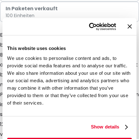
In Paketen verkauft
100 Einheiten
Eine besondere Gelegenheit fragt um einen
besonderen Briefumschlag. Diese auffallenden
This website uses cookies
Briefumschläge sorgen dafür das Ihre Sendung immer
We use cookies to personalise content and ads, to
als erstes auffällt (als erstes geöffnet wird). Der Inhalt
provide social media features and to analyse our traffic.
We also share information about your use of our site with
bekommt gleich eine attraktive Ausstrahlung. Ob es
our social media, advertising and analytics partners who
nun ein Direct-Mailing, eine Einladung, eine
may combine it with other information that you’ve
Produkteinführung oder eine andere Promotion-Aktion
provided to them or that they’ve collected from your use
of their services.
ist. Ihr Inhalt bekommt immer die Aufmerksamkeit die
sie verdient. Die glänzend gefärbten Umschläge von
123briefumschlag sind von Topqualität. Diese sind
Show details
versehen mit Klappe mit Klebestreifen der durch