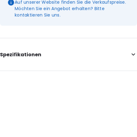
Auf unserer Website finden Sie die Verkaufspreise.
Möchten Sie ein Angebot erhalten? Bitte
kontaktieren Sie uns.
Spezifikationen
External Length: 445
External Width: 150
Primary Colour: Weiß
Transparency: Undurchsichtig
Material: NY15 / Weißes HDPE 80
Thickness: 95 µm
Absorbency: Superabsorbierendes Polymer
Bestell-ID: 48000002