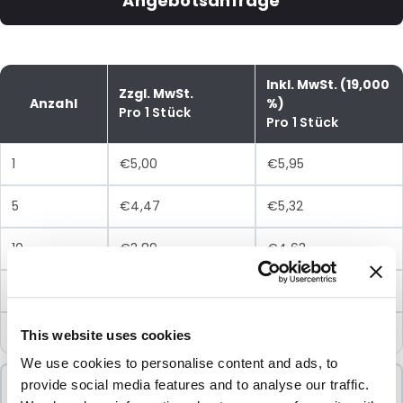
Angebotsanfrage
Inkl. MwSt. (19,000
Zzgl. MwSt.
Anzahl
%)
Pro 1 Stück
Pro 1 Stück
1
€5,00
€5,95
5
€4,47
€5,32
10
€3,89
€4,63
25
€3,39
€4,03
50
€3,17
€3,77
This website uses cookies
We use cookies to personalise content and ads, to
Mindestbestellung
provide social media features and to analyse our traffic.