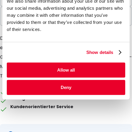
1 Einheiten
We also share information about your use of our site with
our social media, advertising and analytics partners who
In Paketen verkauft
may combine it with other information that you’ve
1 Einheiten
provided to them or that they’ve collected from your use
of their services.
Die Gelpacks können flexibel verwendet werden und
eignen sich um warm wie auch kalt zu halten. Die
Show details
Gelpacks sind einsetzbar für Transport von Patienten-
Materialien in Transportkoffer, EPX Boxen und
Allow all
Transporttaschen.
Deny
Die Verpackung kann individuell gestaltet werden
Ab Lager lieferbar
Kundenorientierter Service