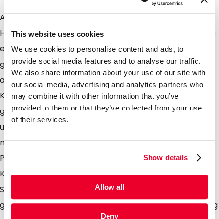
Angeln Sie sich Ihre Kunden mit diesen auffallenden
Hakenverpackungen. Die Verpackung ist gefertigt aus
This website uses cookies
einer transparenten Vorderseite und einer silbern
We use cookies to personalise content and ads, to
provide social media features and to analyse our traffic.
glänzenden Rückseite. Der Hookbag ist einfach zu
We also share information about your use of our site with
abfüllen und zu verschließen mit einem permanenten
our social media, advertising and analytics partners who
Klebeverschluss an der Unterseite. Der Hookbag ist
may combine it with other information that you’ve
provided to them or that they’ve collected from your use
geeignet für alle Arten Inhalt die auffallend, einfach
of their services.
und platzsparend auf gehangen werden sollen. Durch
mehrere Formate sind unzählige Möglichkeiten um Ihr
Produkt zu präsentieren. Dabei ist zu denken an
Show details
Kleidung, Spielzeug oder Drucksachen. Neben unserer
Allow all
Standardreihe an Massen ist es auch möglich jedes
gewünschte Format zu produzieren oder den Hookbag
Deny