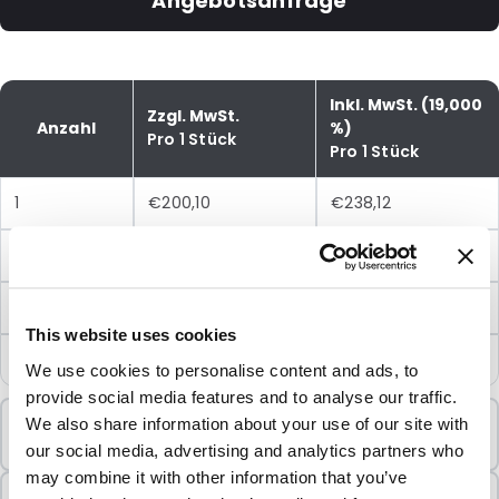
Angebotsanfrage
Inkl. MwSt. (19,000
Zzgl. MwSt.
Anzahl
%)
Pro 1 Stück
Pro 1 Stück
1
€200,10
€238,12
5
€194,09
€230,97
10
€188,26
€224,03
This website uses cookies
25
€182,63
€217,33
We use cookies to personalise content and ads, to
provide social media features and to analyse our traffic.
Mindestbestellung
We also share information about your use of our site with
1 Einheiten
our social media, advertising and analytics partners who
may combine it with other information that you’ve
In Paketen verkauft