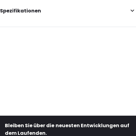
Spezifikationen
External Length: 465
External Width: 275
External Height: 35
Primary Colour: Blau
Content in ml: 3000
Degrees: 4
P650: Ja
UN3373: Ja
Road Transport: Ja
Bestell-ID: 420418
Bleiben Sie über die neuesten Entwicklungen auf
dem Laufenden.