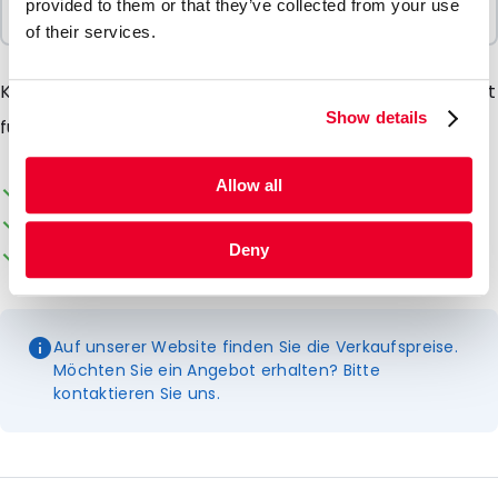
provided to them or that they’ve collected from your use
1 Einheiten
of their services.
Kühlelemente für +4, +22, -18, -21 oder -30°C. Geeigent
Show details
für den BlueLine Boxen 30L
Die Verpackung kann individuell gestaltet werden
Allow all
Ab Lager lieferbar
Kundenorientierter Service
Deny
Auf unserer Website finden Sie die Verkaufspreise.
Möchten Sie ein Angebot erhalten? Bitte
kontaktieren Sie uns.