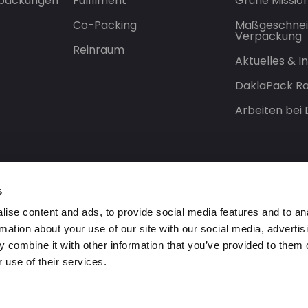
rpackungen
Fulfilment
Grüne Missio
Co-Packing
Maßgeschnei
Verpackung
Reinraum
Aktuelles & 
DaklaPack Ra
Arbeiten bei
s
ise content and ads, to provide social media features and to an
rmation about your use of our site with our social media, advertis
 combine it with other information that you’ve provided to them o
 use of their services.
orbehalten