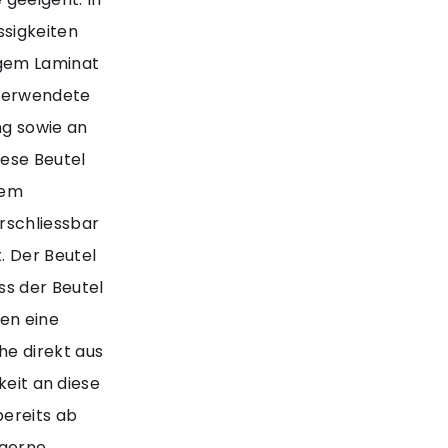
ssigkeiten
igem Laminat
 verwendete
ng sowie an
ese Beutel
nem
rschliessbar
. Der Beutel
ss der Beutel
nen eine
e direkt aus
keit an diese
bereits ab
 gerne