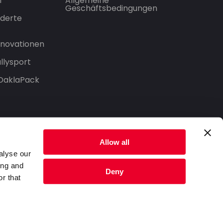
n
Allgemeine
Geschäftsbedingungen
derte
Innovationen
llysport
 DaklaPack
Allow all
alyse our
ing and
Deny
r that
Datenschutzerklärung
Nutzungsbedingungen