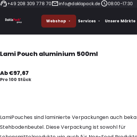
+49 208 309 778 70
info@daklapack.de
08:00-17:30
Webshop
Services
Unsere Märkte
Lami Pouch aluminium 500ml
Ab €97,67
Pro 100 Stück
LamiPouches sind laminierte Verpackungen auch beka
Stehbodenbeutel. Diese Verpackung ist sowohl für
Lebensmittelprodukte wie auch für Non-Food Produkte 