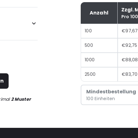
Zzgl. 
Anzahl
Pro 10
100
€97,67
500
€92,75
1000
€88,08
2500
€83,70
rn
Mindestbestellung
100 Einheiten
ximal
2 Muster