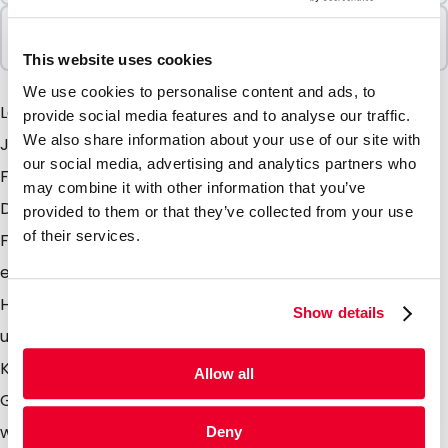
In Paketen verkauft
100 Einheiten
This website uses cookies
We use cookies to personalise content and ads, to
Lamizp Colour -der bekannte Lamizip in einer neuen
provide social media features and to analyse our traffic.
We also share information about your use of our site with
Jacke. Dieser Stehbodenbeutel ist in verschiedenen
our social media, advertising and analytics partners who
Farben wie gold, weiss, schwarz und silber erhältlich.
may combine it with other information that you’ve
Durch die Kombination mit den einzigartigen matten
provided to them or that they’ve collected from your use
of their services.
Farben und den Eigenschaften des Lamizip, haben Sie
eine chique und zeitgenössiche Verpackung in Ihren
Händen. Versehen den Beutel noch mit einem Ventil
Show details
und sie können diesen einzigartigen Beutel als
Kaffeeverpackung nutzen. Das Ventil sorgt dafür das
Allow all
Gass wie CO2 die durch die Kaffeebohnen produziert
werden, aus der Verpackung entweichen können.
Deny