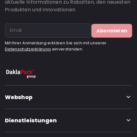
aktuelle Informationen zu Rabatten, den neuesten
Bottom gusset: 55
Produkten und Innovationen.
Valve: Mit Ventil
Bestell-ID: 865V
Abonnieren
Mit Ihrer Anmeldung erklären Sie sich mit unserer
Datenschutzerklärung
einverstanden.
Webshop
Dienstleistungen