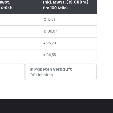
MwSt.
Inkl. MwSt. (19,000 %)
0 Stück
Pro 100 Stück
€115,51
7
€100,04
€95,28
€90,55
In Paketen verkauft
100 Einheiten