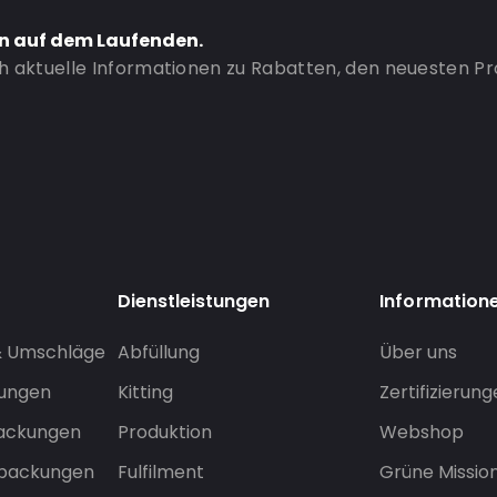
en auf dem Laufenden.
ch aktuelle Informationen zu Rabatten, den neuesten P
Dienstleistungen
Information
& Umschläge
Abfüllung
Über uns
sungen
Kitting
Zertifizierun
packungen
Produktion
Webshop
rpackungen
Fulfilment
Grüne Missio