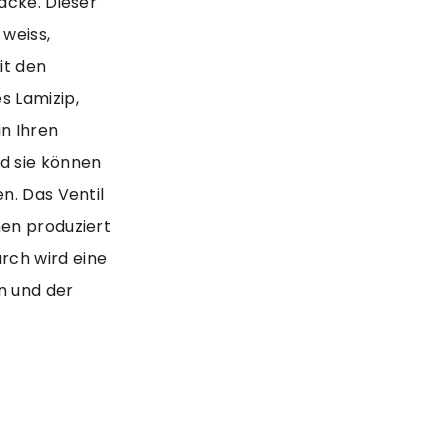
acke. Dieser
 weiss,
it den
s Lamizip,
n Ihren
d sie können
n. Das Ventil
nen produziert
rch wird eine
n und der