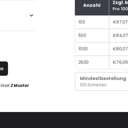
Zzgl. 
Anzahl
Pro 10
100
€97,07
500
€84,0
1000
€80,07
2500
€76,09
rn
Mindestbestellung
100 Einheiten
ximal
2 Muster