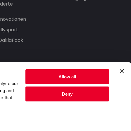
derte
Innovationen
llysport
 DaklaPack
Allow all
alyse our
ing and
Deny
r that
Datenschutzerklärung
Nutzungsbedingungen