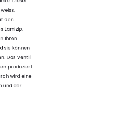
acke. Dieser
 weiss,
it den
s Lamizip,
n Ihren
d sie können
n. Das Ventil
nen produziert
rch wird eine
n und der