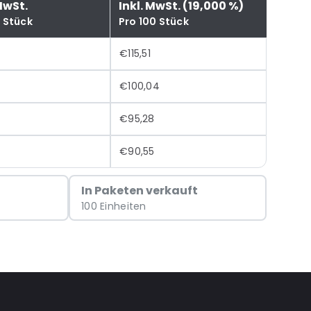
MwSt.
Inkl. MwSt. (19,000 %)
0 Stück
Pro 100 Stück
€115,51
7
€100,04
€95,28
€90,55
In Paketen verkauft
100 Einheiten