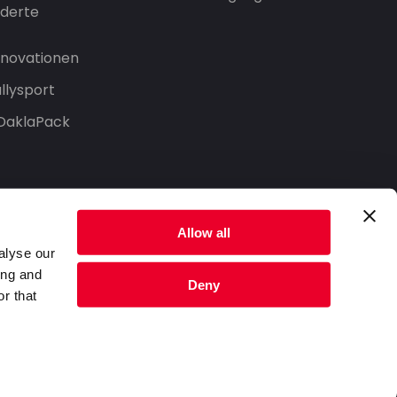
derte
Innovationen
llysport
 DaklaPack
Allow all
alyse our
ing and
Deny
r that
Datenschutzerklärung
Nutzungsbedingungen