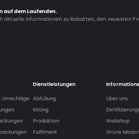
en auf dem Laufenden.
ch aktuelle Informationen zu Rabatten, den neuesten P
Dienstleistungen
Information
& Umschläge
Abfüllung
Über uns
sungen
Kitting
Zertifizierun
packungen
Produktion
Webshop
rpackungen
Fulfilment
Grüne Missio