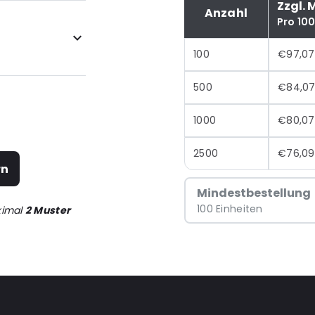
Zzgl. 
Anzahl
Pro 10
100
€97,07
500
€84,0
1000
€80,07
2500
€76,09
rn
Mindestbestellung
100 Einheiten
ximal
2 Muster