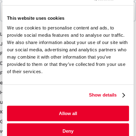
In Paketen verkauft
100 Einheiten
This website uses cookies
We use cookies to personalise content and ads, to
Lamizp Colour -der bekannte Lamizip in einer neuen
provide social media features and to analyse our traffic.
We also share information about your use of our site with
Jacke. Dieser Stehbodenbeutel ist in verschiedenen
our social media, advertising and analytics partners who
Farben wie gold, weiss, schwarz und silber erhältlich.
may combine it with other information that you’ve
Durch die Kombination mit den einzigartigen matten
provided to them or that they’ve collected from your use
of their services.
Farben und den Eigenschaften des Lamizip, haben Sie
eine chique und zeitgenössiche Verpackung in Ihren
Händen. Versehen den Beutel noch mit einem Ventil
Show details
und sie können diesen einzigartigen Beutel als
Kaffeeverpackung nutzen. Das Ventil sorgt dafür das
Allow all
Gass wie CO2 die durch die Kaffeebohnen produziert
werden, aus der Verpackung entweichen können.
Deny