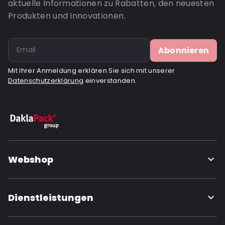
aktuelle Informationen zu Rabatten, den neuesten
Bottom gusset: 35
Produkten und Innovationen.
Valve: Mit Ventil
Bestell-ID: 842V
Abonnieren
Mit Ihrer Anmeldung erklären Sie sich mit unserer
Datenschutzerklärung
einverstanden.
Webshop
Dienstleistungen