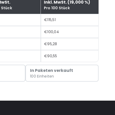
MwSt.
Inkl. MwSt. (19,000 %)
0 Stück
Pro 100 Stück
€115,51
7
€100,04
€95,28
€90,55
In Paketen verkauft
100 Einheiten