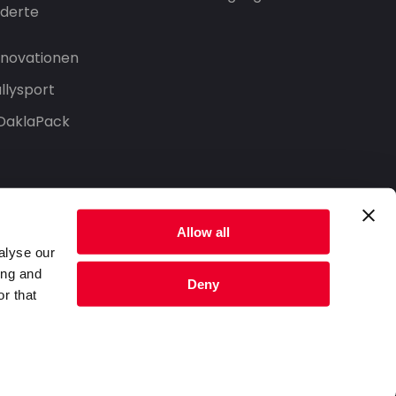
derte
Innovationen
llysport
 DaklaPack
Allow all
alyse our
ing and
Deny
r that
Datenschutzerklärung
Nutzungsbedingungen