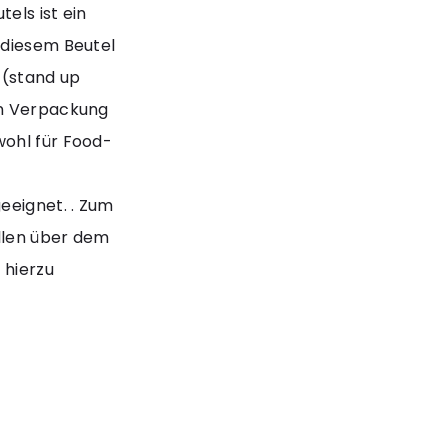
els ist ein
 diesem Beutel
 (stand up
en Verpackung
wohl für Food-
eeignet. . Zum
llen über dem
 hierzu