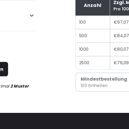
Zzgl. 
Anzahl
Pro 10
100
€97,07
500
€84,0
1000
€80,07
2500
€76,09
rn
Mindestbestellung
100 Einheiten
ximal
2 Muster