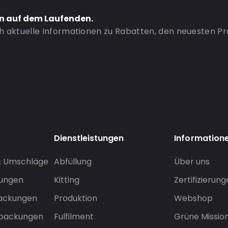
en auf dem Laufenden.
ch aktuelle Informationen zu Rabatten, den neuesten P
Dienstleistungen
Information
& Umschläge
Abfüllung
Über uns
sungen
Kitting
Zertifizierun
packungen
Produktion
Webshop
rpackungen
Fulfilment
Grüne Missio