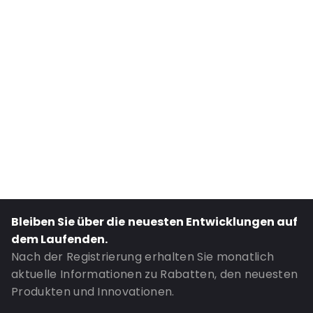
Internal Width: 105
External Length: 210
External Width: 120
Primary Colour: Transluzent
Transparency: Vollständig transparent
Material: BOPP/LDPE
Thickness: 120 µm
Closures: Klebeverschluss
Content in ml: 400
Header: 30
Bleiben Sie über die neuesten Entwicklungen auf
Bottom gusset: 35
dem Laufenden.
Bestell-ID: 672
Nach der Registrierung erhalten Sie monatlich
aktuelle Informationen zu Rabatten, den neuesten
Produkten und Innovationen.