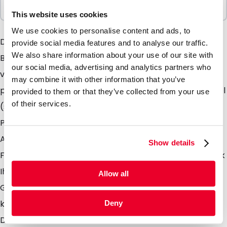
100 Einheiten
This website uses cookies
We use cookies to personalise content and ads, to
Die exklusive matte transparente Ausstrahlung des
provide social media features and to analyse our traffic.
We also share information about your use of our site with
Beutels ist ein Hingucker. Sie können die
our social media, advertising and analytics partners who
verschiedensten Produkte in diesem Beutel
may combine it with other information that you’ve
präsentiert. Die matt transparenten Stehbodenbeutel
provided to them or that they’ve collected from your use
of their services.
(stand up pouches ) sind sehr gut geeignet für
Produkte an deren Verpackung besondere
Anforderungen gestellt werden. Sie sind sowohl für
Show details
Food- wie auch für Non-Food Produkte geeignet. Dank
Ihres Druckverschluss sind für den mehrmaligen
Allow all
Gebrauch geeignet. . Zum endgültigen Verschließen
können die Beutel nach Befüllen über dem
Deny
Druckverschluss verschweißt werden. Schauen Sie