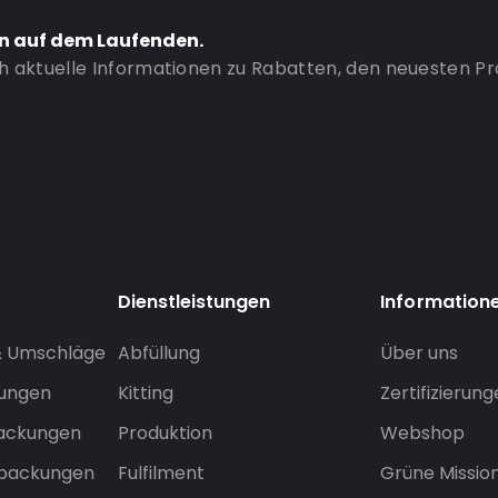
en auf dem Laufenden.
ch aktuelle Informationen zu Rabatten, den neuesten P
Dienstleistungen
Information
& Umschläge
Abfüllung
Über uns
sungen
Kitting
Zertifizierun
packungen
Produktion
Webshop
rpackungen
Fulfilment
Grüne Missio