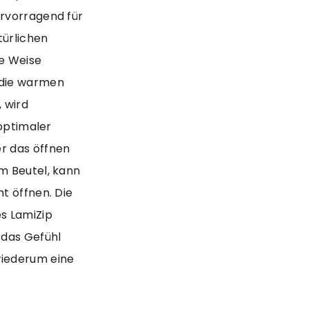
ervorragend für
türlichen
ge Weise
 die warmen
 wird
 optimaler
r das öffnen
m Beutel, kann
t öffnen. Die
s LamiZip
 das Gefühl
wiederum eine