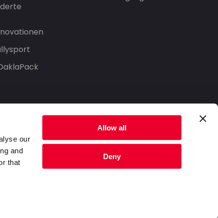
derte
Innovationen
llysport
 DaklaPack
Allow all
alyse our
ing and
Deny
r that
Datenschutzerklärung
Nutzungsbedingungen