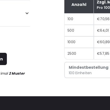
Zzgl. 
Anzahl
Pro 10
100
€70,56
500
€64,01
1000
€60,89
2500
€57,85
rn
Mindestbestellung
100 Einheiten
ximal
2 Muster