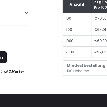
Zzgl. 
Anzahl
Pro 10
100
€70,56
500
€64,01
1000
€60,89
2500
€57,85
rn
Mindestbestellung
100 Einheiten
ximal
2 Muster