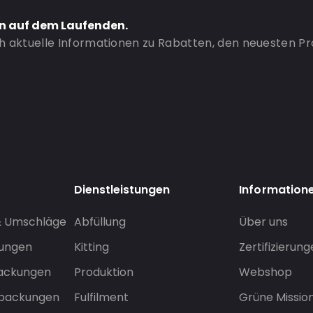
en auf dem Laufenden.
ch aktuelle Informationen zu Rabatten, den neuesten P
Dienstleistungen
Information
& Umschläge
Abfüllung
Über uns
sungen
Kitting
Zertifizierun
packungen
Produktion
Webshop
rpackungen
Fulfilment
Grüne Missio