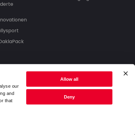
derte
Innovationen
llysport
 DaklaPack
Allow all
alyse our
ing and
Deny
r that
Datenschutzerklärung
Nutzungsbedingungen