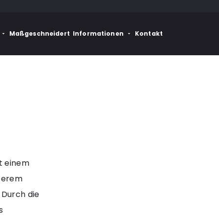
Maßgeschneidert
Informationen
Kontakt
t einem
nserem
 Durch die
s