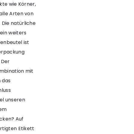
kte wie Körner,
alle Arten von
Die natürliche
ein weiters
enbeutel ist
Verpackung
 Der
mbination mit
 das
hluss
el unseren
nem
acken? Auf
tigten Etikett