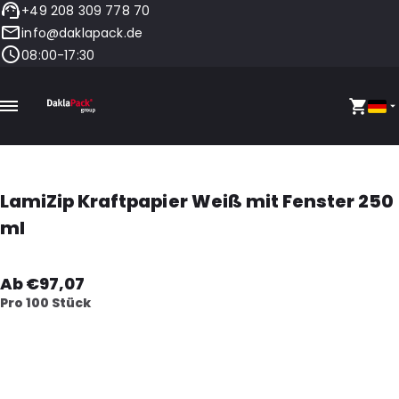
+49 208 309 778 70
info@daklapack.de
08:00-17:30
LamiZip Kraftpapier Weiß mit Fenster 250
ml
Ab €97,07
Pro 100 Stück