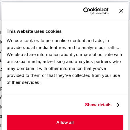
In Paketen verkauft
100 Einheiten
This website uses cookies
LamiZip Kraftpapier Weiß mit Fenster Dieser LamiZip
We use cookies to personalise content and ads, to
Kraftpapier Beutel ist mit seiner natürlichen
provide social media features and to analyse our traffic.
Ausstrahlung und seinem Fenster einzigartig in
We also share information about your use of our site with
unserem Sortiment. Durch seine hochwertige
our social media, advertising and analytics partners who
may combine it with other information that you’ve
Ausstrahlung und Dank des Fenster können Sie Ihr
provided to them or that they’ve collected from your use
Produkt optimal in diesem Stehbodenbeutel
of their services.
präsentieren. Da er mit einem Druckverschluss an der
Öffnung versehen ist er wiederverschliessbar.
Show details
Möchten Sie den Beutel endgültig nach der Befüllung
schließen, so können Sie Ihn über dem
Allow all
Druckverschluss verschweißen. Durch die