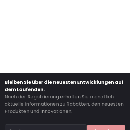
External Length: 150
External Width: 95
Primary Colour: Grau
Material: PE/EVOH-PE
Closures: Klebeverschluss
Content in ml: 150
Header: 30
Bottom gusset: 25
Bestell-ID: 5320
Bleiben Sie über die neuesten Entwicklungen auf
dem Laufenden.
Nach der Registrierung erhalten Sie monatlich
aktuelle Informationen zu Rabatten, den neuesten
Produkten und Innovationen.