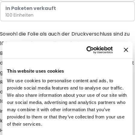
In Paketen verkauft
100 Einheiten
Sowohl die Folie als auch der Druckverschluss sind zu
100 % aus PE hergestellt. Dank einer zusätzlichen
Beschichtung für bessere Barriereeigenschaften sind
die Produkte trotzdem vor Sauerstoff und Feuchtigkeit
This website uses cookies
geschützt. Die Barriere beeinträchtigt die
We use cookies to personalise content and ads, to
Recycelfähigkeit der Beutel nicht. Diese können nach
provide social media features and to analyse our traffic.
dem Gebrauch über den Plastikmüll entsorgt und zu
We also share information about your use of our site with
100 % recycelt werden. Die Beutel sind dank dem
our social media, advertising and analytics partners who
may combine it with other information that you’ve
integrierten Druckverschluss wiederverschließbar. Sie
provided to them or that they’ve collected from your use
können auch mit einem herkömmlichen
of their services.
Heißsiegelgerät verschweißt und vom Verbraucher