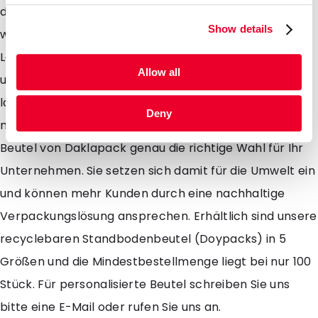
dank der praktischen Aufreißkerbe leicht geöffnet
Show details
werden. Die Beutel eignen sich sowohl für
Lebensmittel- als auch für Non-Food-Anwendungen
Allow all
und bieten aufgrund der zusätzlichen Barriere eine
längere Haltbarkeit. Wenn Sie Ihre Produkte
Deny
nachhaltig verpacken wollen sind die Monomaterial-
Beutel von Daklapack genau die richtige Wahl für Ihr
Unternehmen. Sie setzen sich damit für die Umwelt ein
und können mehr Kunden durch eine nachhaltige
Verpackungslösung ansprechen. Erhältlich sind unsere
recyclebaren Standbodenbeutel (Doypacks) in 5
Größen und die Mindestbestellmenge liegt bei nur 100
Stück. Für personalisierte Beutel schreiben Sie uns
bitte eine E-Mail oder rufen Sie uns an.