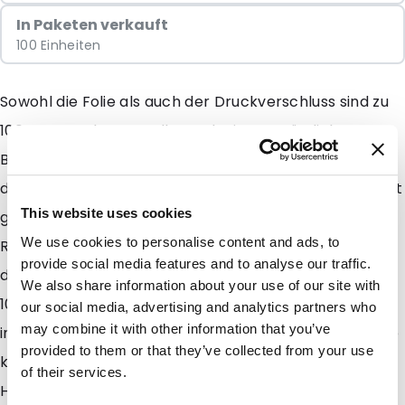
In Paketen verkauft
100 Einheiten
Sowohl die Folie als auch der Druckverschluss sind zu
100 % aus PE hergestellt. Dank einer zusätzlichen
Beschichtung für bessere Barriereeigenschaften sind
die Produkte trotzdem vor Sauerstoff und Feuchtigkeit
This website uses cookies
geschützt. Die Barriere beeinträchtigt die
We use cookies to personalise content and ads, to
Recycelfähigkeit der Beutel nicht. Diese können nach
provide social media features and to analyse our traffic.
dem Gebrauch über den Plastikmüll entsorgt und zu
We also share information about your use of our site with
100 % recycelt werden. Die Beutel sind dank dem
our social media, advertising and analytics partners who
may combine it with other information that you’ve
integrierten Druckverschluss wiederverschließbar. Sie
provided to them or that they’ve collected from your use
können auch mit einem herkömmlichen
of their services.
Heißsiegelgerät verschweißt und vom Verbraucher