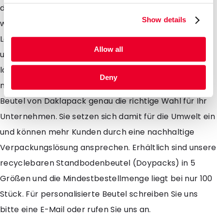
dank der praktischen Aufreißkerbe leicht geöffnet
Show details
werden. Die Beutel eignen sich sowohl für
Lebensmittel- als auch für Non-Food-Anwendungen
Allow all
und bieten aufgrund der zusätzlichen Barriere eine
längere Haltbarkeit. Wenn Sie Ihre Produkte
Deny
nachhaltig verpacken wollen sind die Monomaterial-
Beutel von Daklapack genau die richtige Wahl für Ihr
Unternehmen. Sie setzen sich damit für die Umwelt ein
und können mehr Kunden durch eine nachhaltige
Verpackungslösung ansprechen. Erhältlich sind unsere
recyclebaren Standbodenbeutel (Doypacks) in 5
Größen und die Mindestbestellmenge liegt bei nur 100
Stück. Für personalisierte Beutel schreiben Sie uns
bitte eine E-Mail oder rufen Sie uns an.