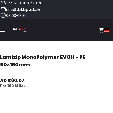
+49 208 309 778 70
info@daklapack.de
08:00-17:30
Lamizip MonoPolymer EVOH - PE
90×160mm
Ab €80,07
Pro 100 Stück