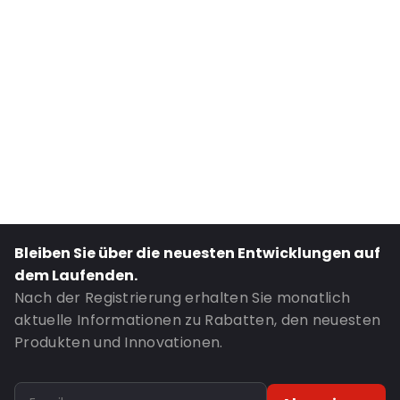
External Length: 195
External Width: 100
Primary Colour: Transluzent
Transparency: Vollständig transparent
Material: PE/EVOH-PE
Closures: Klebeverschluss
Content in ml: 250
Header: 30
Bottom gusset: 30
Bleiben Sie über die neuesten Entwicklungen auf
Bestell-ID: 321
dem Laufenden.
Nach der Registrierung erhalten Sie monatlich
aktuelle Informationen zu Rabatten, den neuesten
Produkten und Innovationen.