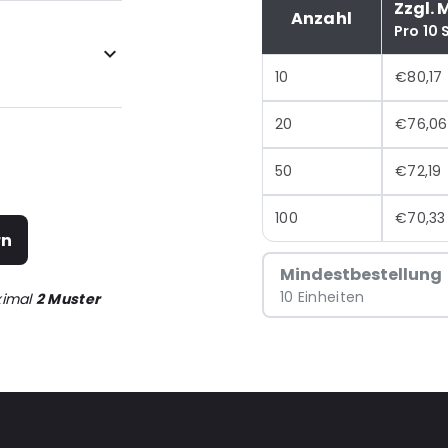
Zzgl. 
Anzahl
Pro 10 
10
€80,17
20
€76,06
50
€72,19
100
€70,33
rn
Mindestbestellung
10 Einheiten
ximal
2 Muster