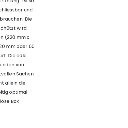
trahlung. Diese
chliessbar und
brauchen. Die
schützt wird.
ten (220 mm x
 20 mm oder 60
rf. Die edle
senden von
tvollen Sachen.
 allein die
itig optimal
iöse Box