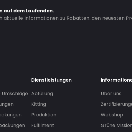
en auf dem Laufenden.
ch aktuelle Informationen zu Rabatten, den neuesten P
Dienstleistungen
Information
& Umschläge
Abfüllung
Über uns
sungen
Kitting
Zertifizierun
packungen
Produktion
Webshop
rpackungen
Fulfilment
Grüne Missio