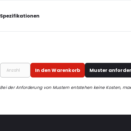
Spezifikationen
Additional information: Briefkastenfreundlich
Internal Length: 230
Internal Width: 320
Internal Height: 320
Primary Colour: Silber
In den Warenkorb
Muster anforde
Transparency: Undurchsichtig
Material: Pappe
Bei der Anforderung von Mustern entstehen keine Kosten, ma
Closures: Magnet
Bestell-ID: 130070