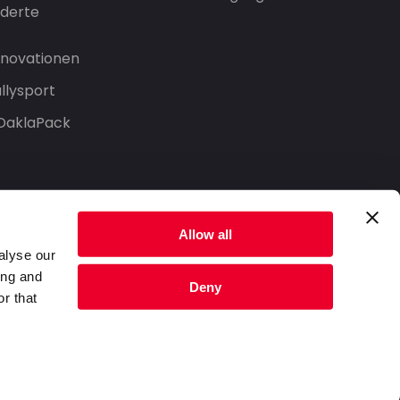
derte
Innovationen
llysport
 DaklaPack
Allow all
alyse our
ing and
Deny
r that
Datenschutzerklärung
Nutzungsbedingungen