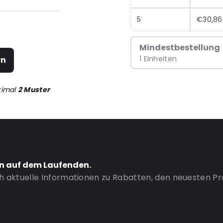
 bei größeren
5
€30,86
Mindestbestellung
1 Einheiten
rn
ximal
2 Muster
en auf dem Laufenden.
ch aktuelle Informationen zu Rabatten, den neuesten P