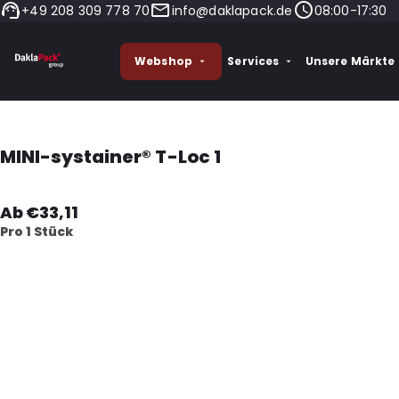
+49 208 309 778 70
info@daklapack.de
08:00-17:30
Webshop
Services
Unsere Märkte
MINI-systainer® T-Loc 1
Ab €33,11
Pro 1 Stück