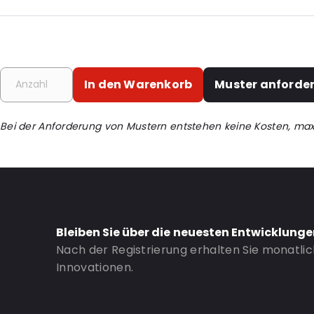
Additional information: Preise sind Richtwerte; bitte fordern Sie
Mengen ein Angebot an
Internal Length: 254
Internal Width: 154
In den Warenkorb
Muster anforde
Internal Height: 154
External Length: 265
Bei der Anforderung von Mustern entstehen keine Kosten, ma
External Width: 171
External Height: 76
P650: Ja
UN3373: Ja
Road Transport: Ja
Bleiben Sie über die neuesten Entwicklung
Net Weight: 430
Nach der Registrierung erhalten Sie monatli
Innovationen.
Bestell-ID: 430044