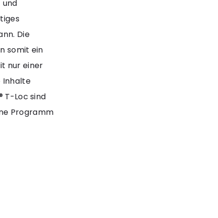
- und
tiges
ann. Die
n somit ein
t nur einer
 Inhalte
® T-Loc sind
Line Programm