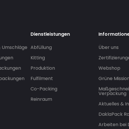
Dienstleistungen
Information
& Umschläge
Abfüllung
Über uns
sungen
Kitting
Zertifizierun
packungen
Produktion
Webshop
rpackungen
Fulfilment
Grüne Missio
Co-Packing
Maßgeschnei
Verpackung
Reinraum
Aktuelles & 
DaklaPack Ra
Arbeiten bei