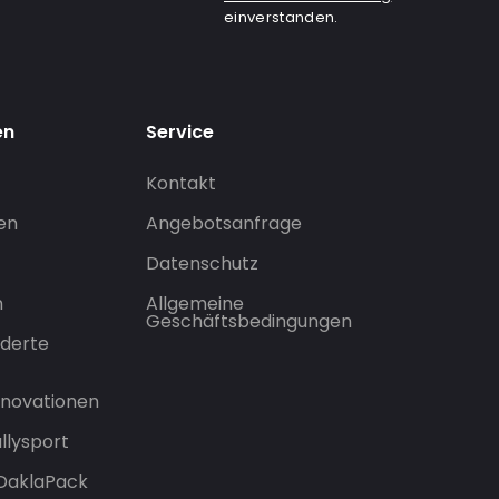
einverstanden.
en
Service
Kontakt
gen
Angebotsanfrage
Datenschutz
n
Allgemeine
Geschäftsbedingungen
derte
Innovationen
llysport
 DaklaPack