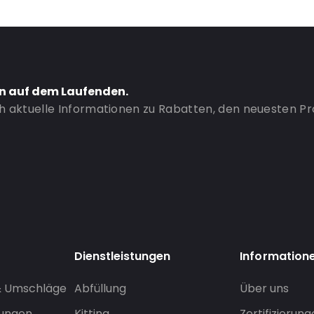
en auf dem Laufenden.
ch aktuelle Informationen zu Rabatten, den neuesten P
Dienstleistungen
Information
& Umschläge
Abfüllung
Über uns
sungen
Kitting
Zertifizierun