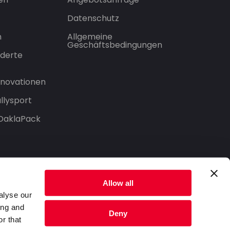
Datenschutz
n
Allgemeine
Geschäftsbedingungen
derte
Innovationen
llysport
 DaklaPack
Allow all
alyse our
ing and
Deny
r that