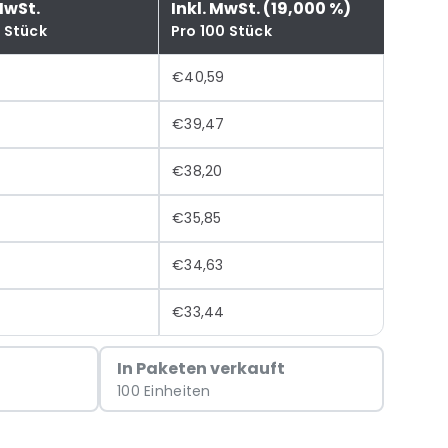
MwSt.
Inkl. MwSt. (19,000 %)
0 Stück
Pro 100 Stück
€40,59
€39,47
€38,20
€35,85
€34,63
€33,44
In Paketen verkauft
100 Einheiten