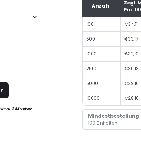
Zzgl. 
Anzahl
Pro 10
100
€34,11
500
€33,17
1000
€32,10
2500
€30,13
5000
€29,10
rn
10000
€28,10
ximal
2 Muster
Mindestbestellung
100 Einheiten