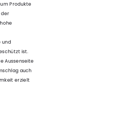
t um Produkte
 der
 hohe
e und
schützt ist.
die Aussenseite
umschlag auch
keit erzielt