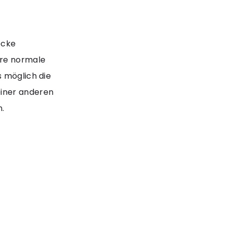
ecke
hre normale
s möglich die
einer anderen
.