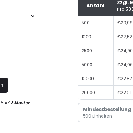
Zzgl. 
Anzahl
Pro 50
500
€29,98
1000
€27,52
2500
€24,90
5000
€24,06
10000
€22,87
rn
20000
€22,01
ximal
2 Muster
Mindestbestellung
500 Einheiten