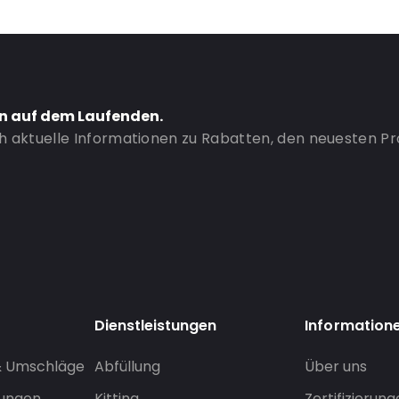
en auf dem Laufenden.
ch aktuelle Informationen zu Rabatten, den neuesten P
Dienstleistungen
Information
& Umschläge
Abfüllung
Über uns
sungen
Kitting
Zertifizierun