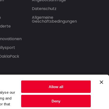
Datenschutz
n
Allgemeine
Geschäftsbedingungen
derte
Innovationen
llysport
 DaklaPack
Allow all
alyse our
ing and
Deny
r that