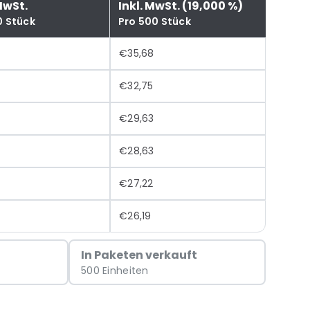
MwSt.
Inkl. MwSt. (19,000 %)
0 Stück
Pro 500 Stück
€35,68
€32,75
€29,63
€28,63
€27,22
€26,19
In Paketen verkauft
500 Einheiten