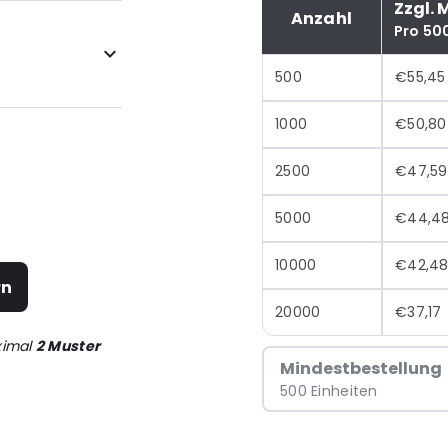
Zzgl. 
Anzahl
Pro 50
500
€55,45
1000
€50,80
2500
€47,59
5000
€44,4
10000
€42,4
rn
20000
€37,17
ximal
2 Muster
Mindestbestellung
500 Einheiten