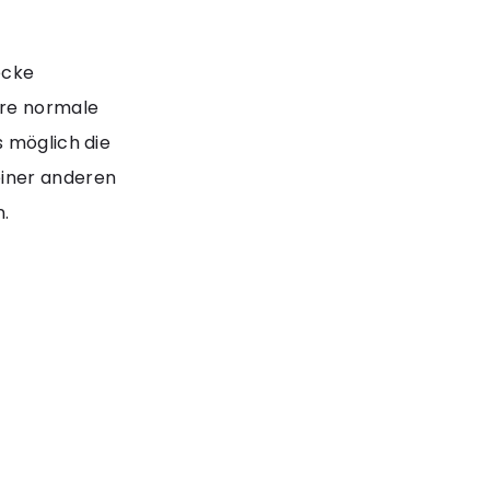
ecke
hre normale
s möglich die
einer anderen
.