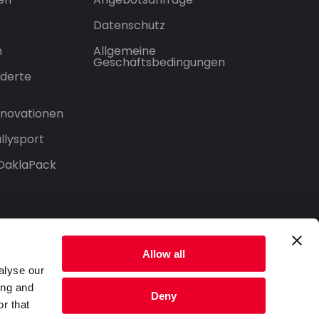
Datenschutz
n
Allgemeine
Geschäftsbedingungen
derte
Innovationen
llysport
 DaklaPack
Allow all
alyse our
ing and
Deny
r that