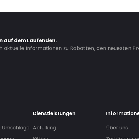
en auf dem Laufenden.
ch aktuelle Informationen zu Rabatten, den neuesten P
Dienstleistungen
Information
& Umschläge
Abfüllung
Über uns
sungen
Kitting
Zertifizierun