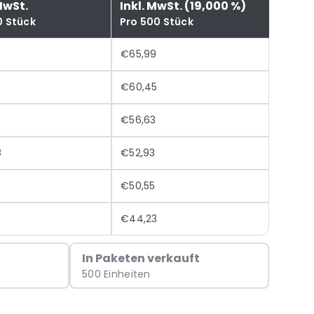
MwSt.
Inkl. MwSt. (19,000 %)
0 Stück
Pro 500 Stück
€65,99
€60,45
€56,63
8
€52,93
8
€50,55
€44,23
In Paketen verkauft
500 Einheiten