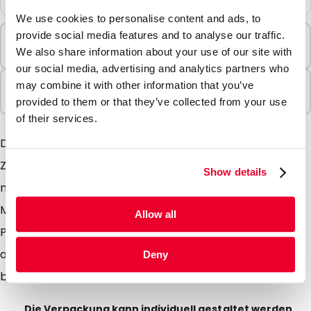
We use cookies to personalise content and ads, to
provide social media features and to analyse our traffic.
Mindestbestellung
We also share information about your use of our site with
500 Einheiten
our social media, advertising and analytics partners who
In Paketen verkauft
may combine it with other information that you’ve
500 Einheiten
provided to them or that they’ve collected from your use
of their services.
Die weissen Papierumschläge PIMM sind für allerlei
Zwecke verwendbar und nutzbar. Denken Sie hier nur
Show details
mal an Ihre normale Hauspost, Rechnungen und
Mailings. Des weiteren ist es möglich die weissen
Allow all
Papierumschläge mit Ihrem Firmenlogo oder einer
anderen Bedruckung zu versehen sowie vollflächig zu
Deny
bedrucken.
Die Verpackung kann individuell gestaltet werden