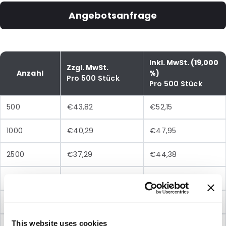
Angebotsanfrage
Inkl. MwSt. (19,000
Zzgl. MwSt.
Anzahl
%)
Pro 500 Stück
Pro 500 Stück
500
€43,82
€52,15
1000
€40,29
€47,95
2500
€37,29
€44,38
5000
€35,37
€42,09
10000
€33,37
€39,71
This website uses cookies
20000
€29,25
€34,81