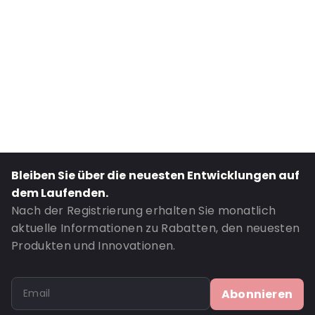
External Length: 110
External Width: 220
Primary Colour: Weiß
Transparency: Undurchsichtig
Material: Papier
Closures: Abziehen und verschließen
Bestell-ID: 068641
Bleiben Sie über die neuesten Entwicklungen auf
dem Laufenden.
Nach der Registrierung erhalten Sie monatlich
aktuelle Informationen zu Rabatten, den neuesten
Produkten und Innovationen.
Abonnieren