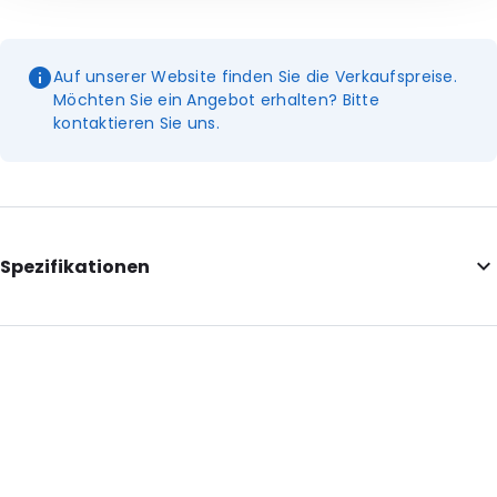
Auf unserer Website finden Sie die Verkaufspreise.
Möchten Sie ein Angebot erhalten? Bitte
kontaktieren Sie uns.
Spezifikationen
Additional information: Nur zur Verwendung in Kombination
mit dem grünen DG-Behälter 500 ml
External Length: 100
External Width: 100
External Height: 180
Primary Colour: Weiß