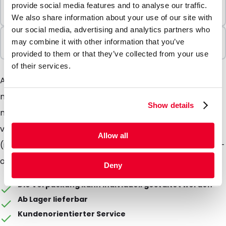
Mindestbestellung
provide social media features and to analyse our traffic.
10 Einheiten
We also share information about your use of our site with
our social media, advertising and analytics partners who
In Paketen verkauft
may combine it with other information that you’ve
10 Einheiten
provided to them or that they’ve collected from your use
of their services.
Außenkarton zur Verwendung mit dem grünen 500-
ml-Behälter und Richtungspfeilen. Kann in Verbindung
Show details
mit dem 500-ml-Behälter und Röhrchenhaltern
verwendet werden, um Proben der Klasse 6.2
Allow all
(infektiöse Stoffe) und der Klasse 6.1 auf dem Straßen-
oder Luftweg zu versenden.
Deny
Die Verpackung kann individuell gestaltet werden
Ab Lager lieferbar
Kundenorientierter Service