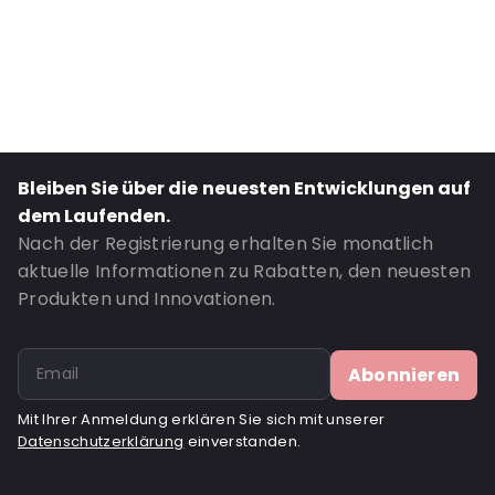
Secondary colour: Aufdruck
Transparency: Undurchsichtig
Material: Pappe
P620: Ja
P650: Ja
Bleiben Sie über die neuesten Entwicklungen auf
UN3373: Ja
dem Laufenden.
Air Transport: Ja
Nach der Registrierung erhalten Sie monatlich
Road Transport: Ja
aktuelle Informationen zu Rabatten, den neuesten
UN2814: Ja
Produkten und Innovationen.
Bestell-ID: 520004
Abonnieren
Mit Ihrer Anmeldung erklären Sie sich mit unserer
Datenschutzerklärung
einverstanden.