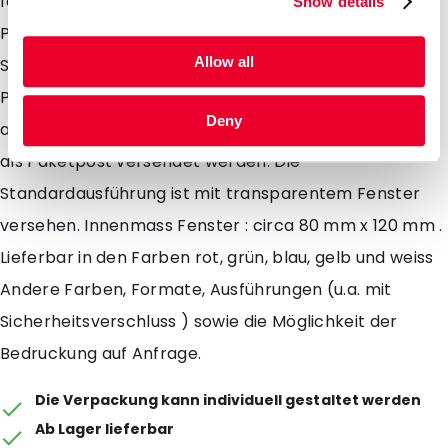
festen Adressen entfallen kann. Zu gebrauchen ist der
Show details
PolyMed in Kombination mit Transportblistern,
Allow all
Safetybags und absorbierenden Einlegeblättern. Der
PolyMed passt in den Briefkasten und kann dadurch
Deny
als Briefpost welches Portokosten einspart oder auch
als Paketpost versendet werden. Die
Standardausführung ist mit transparentem Fenster
versehen. Innenmass Fenster : circa 80 mm x 120 mm .
Lieferbar in den Farben rot, grün, blau, gelb und weiss
Andere Farben, Formate, Ausführungen (u.a. mit
Sicherheitsverschluss ) sowie die Möglichkeit der
Bedruckung auf Anfrage.
Die Verpackung kann individuell gestaltet werden
Ab Lager lieferbar