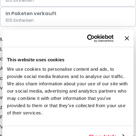
100 Einheiten
In Paketen verkauft
100 Einheiten
Mit dem PolyMed Versandetui haben Sie die ideale
Lösung für den Versand biologischer Stoffe vor allem
dann wenn der Versand häufig zwischen 2 festen
This website uses cookies
Adressen erfolgt. Die PolyMed Versandtaschen sind
We use cookies to personalise content and ads, to
provide social media features and to analyse our traffic.
aus strapazierfähigem Vinyl hergestellt und zur
We also share information about your use of our site with
vielfachen Verwendung gedacht. Durch Ihr
our social media, advertising and analytics partners who
wiederverschliessbares Profil mit Zipper sind sie leicht
may combine it with other information that you’ve
provided to them or that they’ve collected from your use
zu öffnen und zu schliessen. In dem transparentem
of their services.
Fenster ist Platz für eine zweiseitig bedruckbare
Visitenkarte, so dass ein ständiges Tippen von zwei