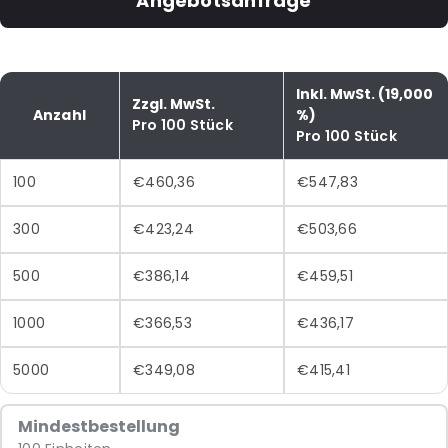
Angebotsanfrage
Inkl. MwSt. (19,000
Zzgl. MwSt.
Anzahl
%)
Pro 100 Stück
Pro 100 Stück
100
€460,36
€547,83
300
€423,24
€503,66
500
€386,14
€459,51
1000
€366,53
€436,17
5000
€349,08
€415,41
Mindestbestellung