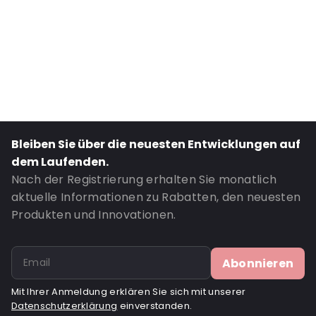
Material: PVC
Thickness: 350 µm
Closures: Wiederverschließbarer Reißverschluss
P650: Ja
UN3373: Ja
Letter post: Ja
Road Transport: Ja
Bleiben Sie über die neuesten Entwicklungen auf
Bestell-ID: 15004
dem Laufenden.
Nach der Registrierung erhalten Sie monatlich
aktuelle Informationen zu Rabatten, den neuesten
Produkten und Innovationen.
Abonnieren
Mit Ihrer Anmeldung erklären Sie sich mit unserer
Datenschutzerklärung
einverstanden.