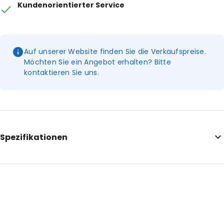
Kundenorientierter Service
Auf unserer Website finden Sie die Verkaufspreise.
Möchten Sie ein Angebot erhalten? Bitte
kontaktieren Sie uns.
Spezifikationen
External Length: 176
External Width: 260
Primary Colour: Gelb
Transparency: Undurchsichtig