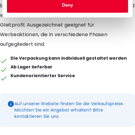
bzw. Taschen lassen sich leicht und einfach öffnen und
Deny
wiederverschliessen mit einem Reissverschluss auf
Gleitprofil. Ausgezeichnet geeignet für
Werbeaktionen, die in verschiedene Phasen
aufgegliedert sind.
Die Verpackung kann individuell gestaltet werden
Ab Lager lieferbar
Kundenorientierter Service
Auf unserer Website finden Sie die Verkaufspreise.
Möchten Sie ein Angebot erhalten? Bitte
kontaktieren Sie uns.