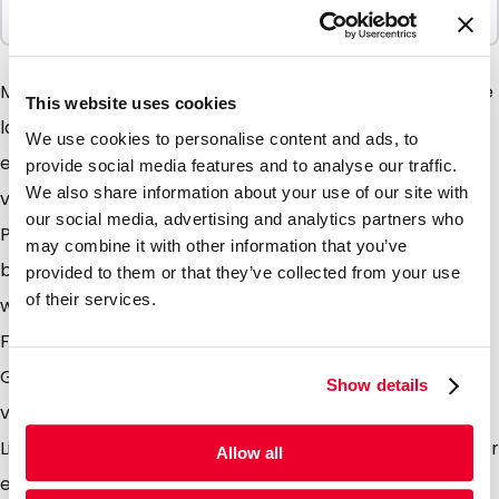
10 Einheiten
Mit Polypost Kunststofftaschen verfügen Sie über eine
This website uses cookies
langlebige und sehr strapazierfähige Verpackung mit
We use cookies to personalise content and ads, to
einer sehr luxuriösen Ausstrahlung. Da Sie hier aus 9
provide social media features and to analyse our traffic.
We also share information about your use of our site with
verschiedenen Designs wählen können, können mit
our social media, advertising and analytics partners who
Polypost-Taschen Werbe- und PR-Aktionen ganz
may combine it with other information that you’ve
besonders gut in mehreren Varianten durchgeführt
provided to them or that they’ve collected from your use
of their services.
werden. Die Mitteilung bleibt durch die unveränderte
Form aller Polypost-Taschen erkennbar, aber der
Grad der Beachtung wird erhöht, wenn Sie
Show details
verschiedene Designs einsetzen. Optional ist die
Lieferung mit Fenster, hinter das eine Visitenkarte oder
Allow all
ein Adress-Etikett gesteckt werden kann. Die Etuis