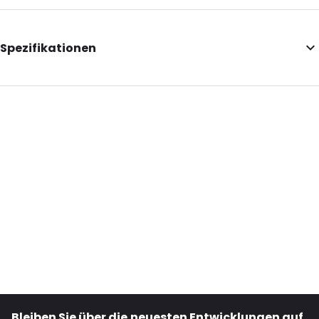
Spezifikationen
Internal Length: 315
Internal Width: 470
Internal Height: 470
External Length: 330
External Width: 510
Primary Colour: Transluzent
Transparency: Vollständig transparent
Material: PVC
Thickness: 350 µm
Closures: Wiederverschließbarer Reißverschluss
Bestell-ID: 8102
Bleiben Sie über die neuesten Entwicklungen auf