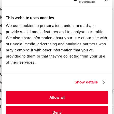
Mit Polypost Kunststofftaschen verfügen Sie über eine
langlebige und sehr strapazierfähige Verpackung mit
This website uses cookies
einer sehr luxuriösen Ausstrahlung. Da Sie hier aus 9
We use cookies to personalise content and ads, to
provide social media features and to analyse our traffic.
verschiedenen Designs wählen können, können mit
We also share information about your use of our site with
Polypost-Taschen Werbe- und PR-Aktionen ganz
our social media, advertising and analytics partners who
besonders gut in mehreren Varianten durchgeführt
may combine it with other information that you’ve
provided to them or that they’ve collected from your use
werden. Die Mitteilung bleibt durch die unveränderte
of their services.
Form aller Polypost-Taschen erkennbar, aber der
Grad der Beachtung wird erhöht, wenn Sie
verschiedene Designs einsetzen. Optional ist die
Show details
Lieferung mit Fenster, hinter das eine Visitenkarte oder
Allow all
ein Adress-Etikett gesteckt werden kann. Die Etuis
bzw. Taschen lassen sich leicht und einfach öffnen und
Deny