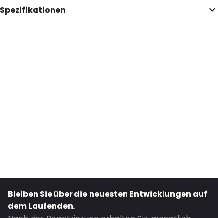
Spezifikationen
Internal Length: 194
Internal Width: 256
Internal Height: 256
External Length: 209
External Width: 296
Primary Colour: Blau
Transparency: Undurchsichtig
Material: PVC
Thickness: 350 µm
Closures: Wiederverschließbarer Reißverschluss
Bestell-ID: 8019
Bleiben Sie über die neuesten Entwicklungen auf
dem Laufenden.