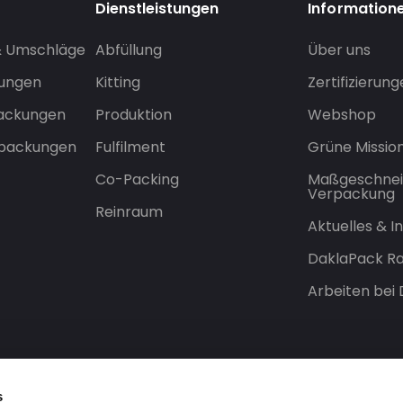
Dienstleistungen
Information
& Umschläge
Abfüllung
Über uns
sungen
Kitting
Zertifizierun
packungen
Produktion
Webshop
rpackungen
Fulfilment
Grüne Missio
Co-Packing
Maßgeschnei
Verpackung
Reinraum
Aktuelles & 
DaklaPack Ra
Arbeiten bei
s