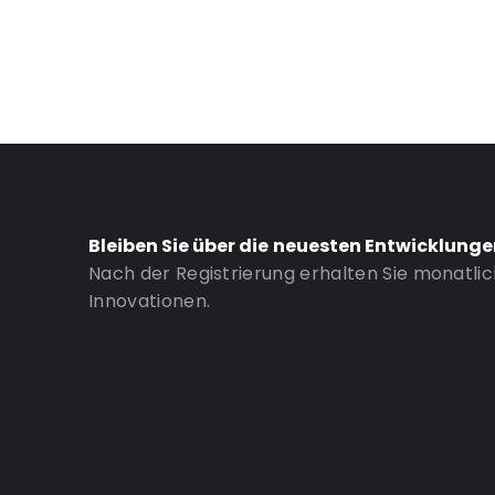
Thickness: 125 µm
Closures: Wiederverschließbarer Reißverschluss
Bestell-ID: 21021
Bleiben Sie über die neuesten Entwicklung
Nach der Registrierung erhalten Sie monatli
Innovationen.