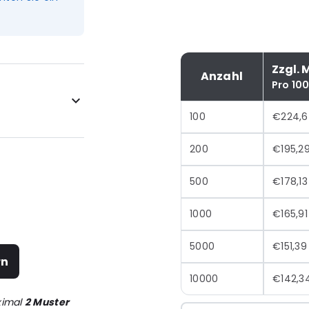
Zzgl. 
Anzahl
Pro 10
100
€224,
200
€195,2
500
€178,13
1000
€165,91
5000
€151,39
rn
10000
€142,3
ximal
2 Muster