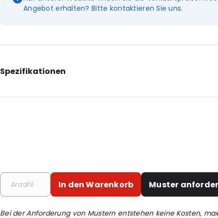
Angebot erhalten? Bitte kontaktieren Sie uns.
Spezifikationen
Internal Length: 250
Internal Width: 360
Internal Height: 360
External Length: 250
External Width: 360
Primary Colour: Rot
In den Warenkorb
Muster anforde
Secondary colour: Transluzent
Transparency: Vollständig transparent
Bei der Anforderung von Mustern entstehen keine Kosten, ma
Material: LDPE