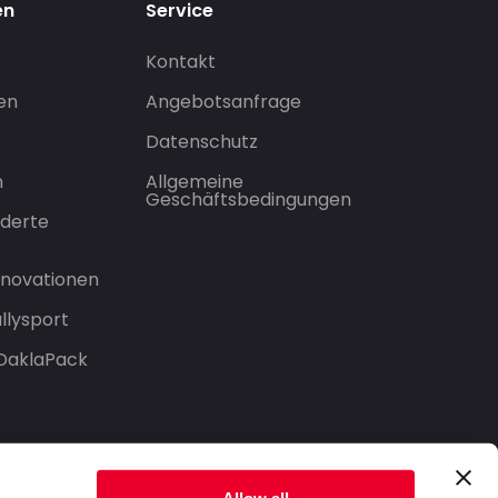
en
Service
Kontakt
gen
Angebotsanfrage
Datenschutz
n
Allgemeine
Geschäftsbedingungen
derte
Innovationen
llysport
 DaklaPack