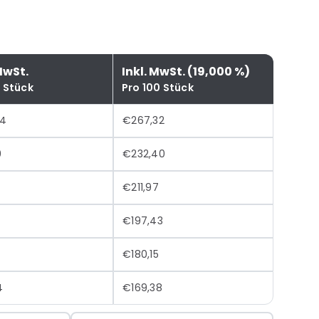
MwSt.
Inkl. MwSt. (19,000 %)
0 Stück
Pro 100 Stück
64
€267,32
9
€232,40
€211,97
€197,43
€180,15
4
€169,38