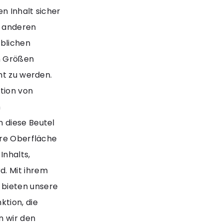
n Inhalt sicher
d anderen
rblichen
n Größen
ht zu werden.
tion von
n
 diese Beutel
are Oberfläche
Inhalts,
. Mit ihrem
bieten unsere
tion, die
n wir den