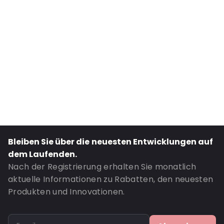
Internal Height: 485
External Length: 340
External Width: 485
Primary Colour: Grün
Secondary colour: Transluzent
Transparency: Vollständig transparent
Material: LDPE
Thickness: 125 µm
Closures: Wiederverschließbarer Reißverschluss
Bleiben Sie über die neuesten Entwicklungen auf
Bestell-ID: 21043
dem Laufenden.
Nach der Registrierung erhalten Sie monatlich
aktuelle Informationen zu Rabatten, den neuesten
Produkten und Innovationen.