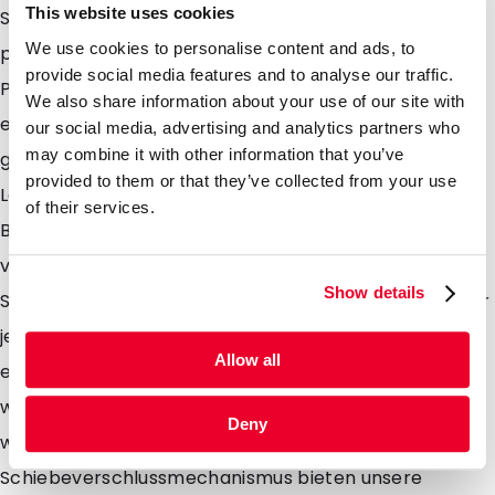
This website uses cookies
Staub und anderen Umwelteinflüssen. Ob für den
We use cookies to personalise content and ads, to
persönlichen oder gewerblichen Gebrauch, unsere
provide social media features and to analyse our traffic.
Polyzip-Beutel sind in verschiedenen Größen
We also share information about your use of our site with
erhältlich, um Ihren individuellen Anforderungen
our social media, advertising and analytics partners who
may combine it with other information that you’ve
gerecht zu werden. Von der Lagerung von
provided to them or that they’ve collected from your use
Lebensmitteln über die Organisation von
of their services.
Büromaterialien bis hin zur sicheren Aufbewahrung
von Kleinwerkzeugen, Kleidung, Dokumente oder
Show details
Spielwaren diese Beutel bieten die perfekte Lösung für
jede Anwendung. Die klare Oberfläche der Beutel
Allow all
ermöglicht eine einfache Identifizierung des Inhalts,
wodurch das Auffinden von Gegenständen mühelos
Deny
wird. Mit ihrem benutzerfreundlichen
Schiebeverschlussmechanismus bieten unsere