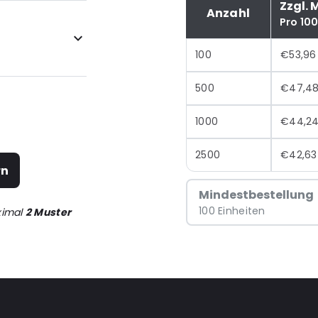
Zzgl. 
Anzahl
Pro 10
100
€53,96
ufreißkerben
500
€47,4
1000
€44,2
2500
€42,63
rn
Mindestbestellung
100 Einheiten
ximal
2 Muster