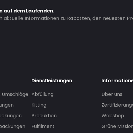
en auf dem Laufenden.
ch aktuelle Informationen zu Rabatten, den neuesten P
Dienstleistungen
Information
& Umschläge
Abfüllung
Über uns
sungen
Kitting
Zertifizierun
packungen
Produktion
Webshop
rpackungen
Fulfilment
Grüne Missio