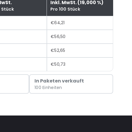
MwSt.
Inkl. MwSt. (19,000 %)
0 Stück
Pro 100 Stück
€64,21
8
€56,50
4
€52,65
€50,73
In Paketen verkauft
100 Einheiten