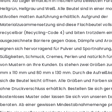
Wahl. Ab Lager erhältlich in frischen und beliebten Far
Hellgrün, Hellgrau und Weiß. Alle Beutel sind in einer 
stilvollen matten Ausführung erhältlich. Aufgrund der
Materialzusammensetzung sind diese Flachbeutel volls
recycelbar (Recycling-Code 4) und biten trotzdem ei
ausgezeichnete Barriere gegen Gase, Dämpfe und Aro
eignen sich hervorragend für Pulver und Sportnahrung, 
Süßigkeiten, Schmuck, Cremes, Perlen und natürlich fü
von Mustern an Ihre Kunden. Es stehen zwei Größen zu
mm x 110 mm und 80 mm x 130 mm. Durch die Aufreißk
sich die Beutel leicht öffnen. Alle Größen und Farben s
ohne Druckverschluss erhältlich. Bestellen Sie sich ger
kostenloses Muster oder lassen Sie sich von unseren E
beraten. Ab einer gewissen Mindestabnahmemenge pr