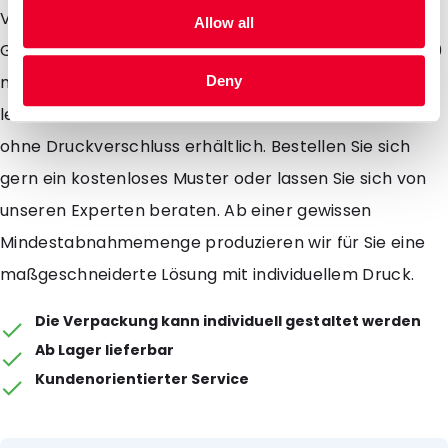
Versand von Mustern an Ihre Kunden. Es stehen zwei
Allow all
Größen zur Auswahl: 70 mm x 110 mm und 80 mm x 130
mm. Durch die Aufreißkerben lassen sich die Beutel
Deny
leicht öffnen. Alle Größen und Farben sind mit oder
ohne Druckverschluss erhältlich. Bestellen Sie sich
gern ein kostenloses Muster oder lassen Sie sich von
unseren Experten beraten. Ab einer gewissen
Mindestabnahmemenge produzieren wir für Sie eine
maßgeschneiderte Lösung mit individuellem Druck.
Die Verpackung kann individuell gestaltet werden
Ab Lager lieferbar
Kundenorientierter Service