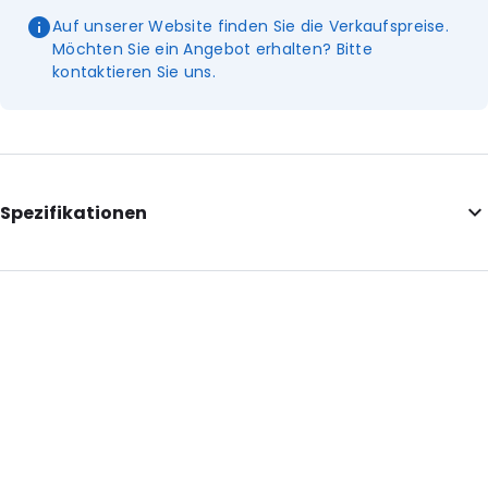
Auf unserer Website finden Sie die Verkaufspreise.
Möchten Sie ein Angebot erhalten? Bitte
kontaktieren Sie uns.
Spezifikationen
Internal Length: 125
Internal Width: 70
External Length: 130
External Width: 80
Primary Colour: Grün
Transparency: Halbtransparent
Material: PE50 / EVOH-PE50