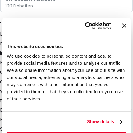
100 Einheiten
"Für die effiziente und nachhaltige Verpackung von
Lebensmitteln und Non-Food Produkten sind unsere
neuen Flachbeutel die ideale Wahl. Ab Lager erhältlich
This website uses cookies
in frischen und beliebten Farben wie Rosa, Hellgrün,
We use cookies to personalise content and ads, to
Hellgrau und Weiß. Alle Beutel sind in einer modernen
provide social media features and to analyse our traffic.
We also share information about your use of our site with
und stilvollen matten Ausführung erhältlich. Aufgrund
our social media, advertising and analytics partners who
der Materialzusammensetzung sind diese Flachbeutel
may combine it with other information that you’ve
vollständig recycelbar (Recycling-Code 4) und biten
provided to them or that they’ve collected from your use
of their services.
trotzdem eine ausgezeichnete Barriere gegen Gase,
Dämpfe und Aromen. Sie eignen sich hervorragend für
Pulver und Sportnahrung, Pillen, Samen, Süßigkeiten,
Show details
Schmuck, Cremes, Perlen und natürlich für den