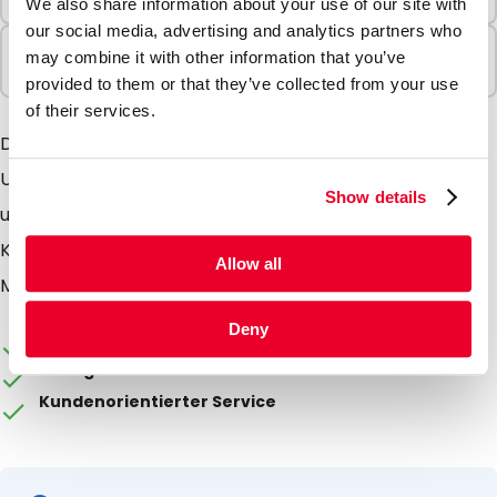
100 Einheiten
We also share information about your use of our site with
our social media, advertising and analytics partners who
In Paketen verkauft
may combine it with other information that you’ve
100 Einheiten
provided to them or that they’ve collected from your use
of their services.
Die Röhrchen und Behälter sind angedacht als
Unterteil der Versandverpackung zum Versand von
Show details
u.a. Stuhl- und Urinproben sowie von anderen
Körperflüssigkeiten. Zusätzlich bieten wir Ihnen die
Allow all
Möglichkeit die Röhrchen zu abfüllen.
Deny
Die Verpackung kann individuell gestaltet werden
Ab Lager lieferbar
Kundenorientierter Service