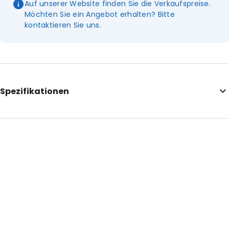
Auf unserer Website finden Sie die Verkaufspreise.
Möchten Sie ein Angebot erhalten? Bitte
kontaktieren Sie uns.
Spezifikationen
Additional information: Dieser Artikel ist für den allgemeinen
Laborgebrauch bestimmt!
External Length: 77
Diameter: 24
Primary Colour: Transluzent
Secondary colour: Weiß
Transparency: Vollständig transparent
Material: Polypropylen