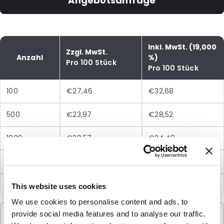
Angebotsanfrage
Inkl. MwSt. (19,000
Zzgl. MwSt.
Anzahl
%)
Pro 100 Stück
Pro 100 Stück
100
€27,46
€32,68
500
€23,97
€28,52
1000
€20,57
€24,48
2500
€18,29
€21,77
5000
€16,48
€19,61
This website uses cookies
We use cookies to personalise content and ads, to
Mindestbestellung
provide social media features and to analyse our traffic.