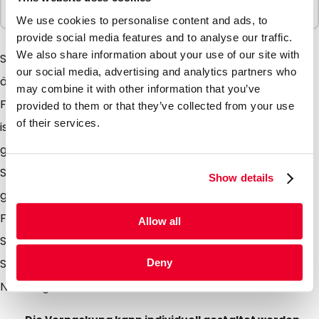
1000 Einheiten
We use cookies to personalise content and ads, to
provide social media features and to analyse our traffic.
We also share information about your use of our site with
Sollten Sie Produkte verpacken möchten die gegen
our social media, advertising and analytics partners who
äußere Einflüsse geschützt werden müssen, sind die
may combine it with other information that you’ve
Flachbeutel äußerst geeignet dafür. Die Verpackung
provided to them or that they’ve collected from your use
of their services.
ist zum einmaligen Gebrauch gedacht. Sobald diese
gefüllt sind, werden die Flachbeutel durch eine
Siegelmaschine verschlossen. Die Papieraußenseite
Show details
gibt der Verpackung einen natürlichen Touch.
Flachbeutel sind auch bedruckt auf Anfrage lieferbar.
Allow all
Seedbags sind sehr geeignet zum verpacken von
Samen, Musterproben, Kaffee oder andere
Deny
Nahrungsmittel.