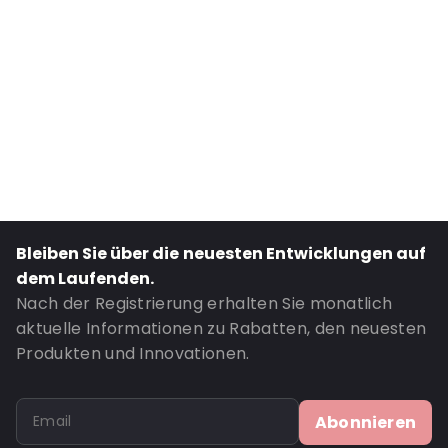
External Length: 240
External Width: 160
Primary Colour: Weiß
Transparency: Undurchsichtig
Material: Papier/ ALU/ LDPE
Thickness: 109 µm
Bestell-ID: 420240
Bleiben Sie über die neuesten Entwicklungen auf
dem Laufenden.
Nach der Registrierung erhalten Sie monatlich
aktuelle Informationen zu Rabatten, den neuesten
Produkten und Innovationen.
Abonnieren