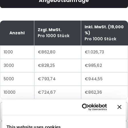
Angebotsanfrage
Inkl. MwSt. (19,000
Zzgl. MwSt.
Anzahl
%)
Pro 1000 Stück
Pro 1000 Stück
1000
€862,80
€1.026,73
3000
€828,25
€985,62
5000
€793,74
€944,55
10000
€724,67
€862,36
Mindestbestellung
1000 Einheiten
In Paketen verkauft
This website uses cookies