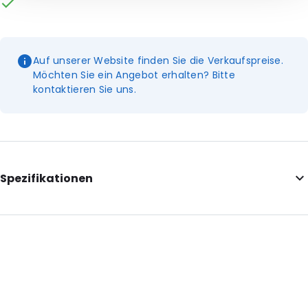
Auf unserer Website finden Sie die Verkaufspreise.
Möchten Sie ein Angebot erhalten? Bitte
kontaktieren Sie uns.
Spezifikationen
Internal Length: 305
Internal Width: 90
Internal Height: 50
External Length: 310
External Width: 100