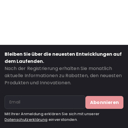
External Height: 60
Primary Colour: Braun
Transparency: Undurchsichtig
Material: Kraftpapier / VMPET / LDPE
Content in ml: 500
Valve: Ohne Ventil
Bleiben Sie über die neuesten Entwicklungen auf
Bestell-ID: 631
dem Laufenden.
Nach der Registrierung erhalten Sie monatlich
aktuelle Informationen zu Rabatten, den neuesten
Produkten und Innovationen.
Abonnieren
Mit Ihrer Anmeldung erklären Sie sich mit unserer
Datenschutzerklärung
einverstanden.