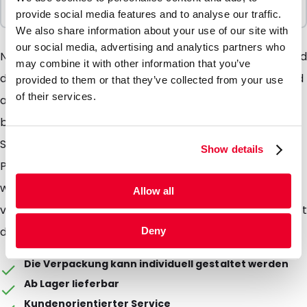
100 Einheiten
provide social media features and to analyse our traffic.
We also share information about your use of our site with
our social media, advertising and analytics partners who
Neu: unsere Seitenfaltenbeutel Wie der Name sagt sind
may combine it with other information that you’ve
die Beutel mit Seitenfalte und Boden versehen. Sie sind
provided to them or that they’ve collected from your use
of their services.
aus hochwertiger Aluverbundfolie produziert. Somit
besitzt der Beutel gute Barrieeigenschaften. Die
Seitenfaltenbeutel sind für Food sowie für Nonfood-
Show details
Produkte geeignet. Der Beutel ist nicht
wiederverschliessbar, kann aber nach der Befüllung
Allow all
verschweisst werden. Die Papieraussenschicht verleiht
dem Beutel ein attraktives Design.
Deny
Die Verpackung kann individuell gestaltet werden
Ab Lager lieferbar
Kundenorientierter Service