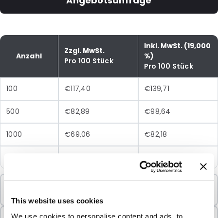
Angebotsanfrage
Inkl. MwSt. (19,000
Zzgl. MwSt.
Anzahl
%)
Pro 100 Stück
Pro 100 Stück
100
€117,40
€139,71
500
€82,89
€98,64
1000
€69,06
€82,18
2500
€62,17
€73,98
Mindestbestellung
100 Einheiten
This website uses cookies
In Paketen verkauft
We use cookies to personalise content and ads, to