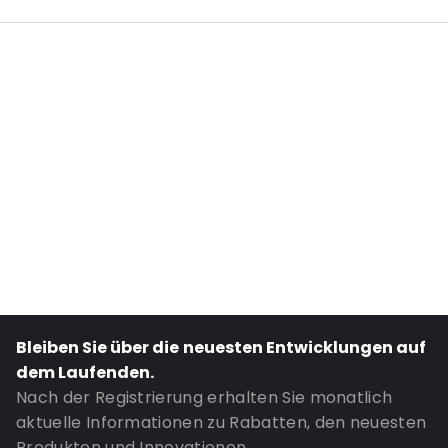
Internal Length: 310
Internal Width: 100
Internal Height: 100
External Length: 320
External Width: 100
Primary Colour: Schwarz
Transparency: Undurchsichtig
Material: PET/ALU/LDPE
Thickness: 101 µm
Content in ml: 500
Valve: Mit Ventil
Bleiben Sie über die neuesten Entwicklungen auf
Bestell-ID: 661V
dem Laufenden.
Nach der Registrierung erhalten Sie monatlich
aktuelle Informationen zu Rabatten, den neuesten
Produkten und Innovationen.