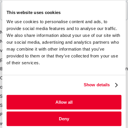
In Paketen verkauft
This website uses cookies
100 Einheiten
We use cookies to personalise content and ads, to
provide social media features and to analyse our traffic.
Neu: unsere Seitenfaltenbeutel mit Ventil Wie der
We also share information about your use of our site with
Name sagt sind die Beutel mit Seitenfalte und Boden
our social media, advertising and analytics partners who
may combine it with other information that you’ve
versehen. Sie sind aus hochwertiger Aluverbundfolie
provided to them or that they’ve collected from your use
produziert. Somit besitzt der Beutel gute
of their services.
Barrieeigenschaften. Zusätzlich ist der Beutel mit einen
One-Way Ventil versehen d.h. Gase oder Luft können
Show details
aus dem Beutel entweichen aber nicht eindringen.
Somit wird ein Platzen des Beutel vermieden. Die
Allow all
Seitenfaltenbeutel sind für Food sowie für Nonfood-
Produkte geeignet. Der Seitenfaltenbeutel ist nicht
Deny
wiederverschliessbar, kann aber nach der Befüllung