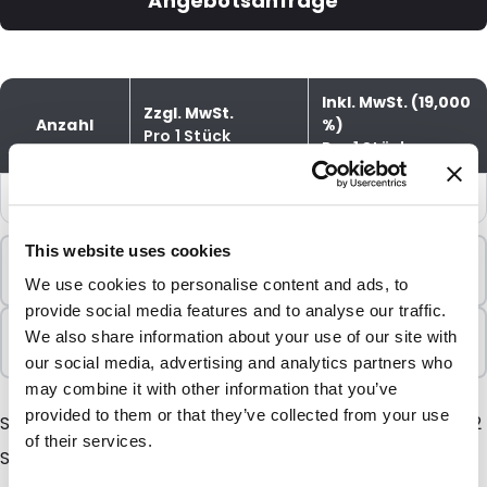
Angebotsanfrage
Inkl. MwSt. (19,000
Zzgl. MwSt.
Anzahl
%)
Pro 1 Stück
Pro 1 Stück
1
€51,60
€61,40
This website uses cookies
Mindestbestellung
1 Einheiten
We use cookies to personalise content and ads, to
provide social media features and to analyse our traffic.
In Paketen verkauft
We also share information about your use of our site with
1 Einheiten
our social media, advertising and analytics partners who
may combine it with other information that you’ve
provided to them or that they’ve collected from your use
Servicekit besteht aus: 1 Siliconband, 2 Teflonbänder, 2
of their services.
Siegeldrähte und 2 Messer