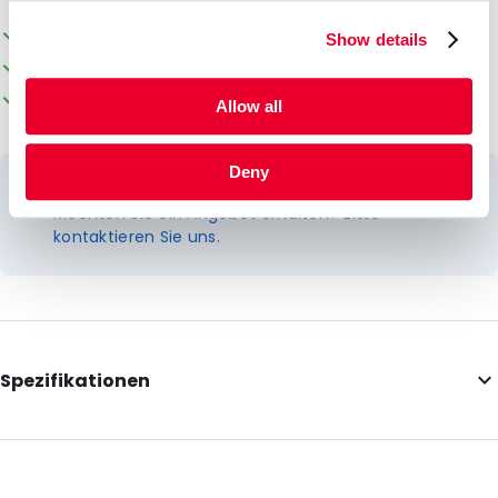
Die Verpackung kann individuell gestaltet werden
Show details
Ab Lager lieferbar
Kundenorientierter Service
Allow all
Deny
Auf unserer Website finden Sie die Verkaufspreise.
Möchten Sie ein Angebot erhalten? Bitte
kontaktieren Sie uns.
Spezifikationen
Internal Length: 1000
External Width: 1100